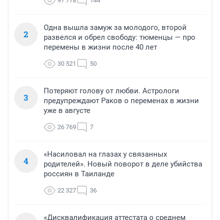
97 778
144
Одна вышла замуж за молодого, второй
2
развелся и обрел свободу: тюменцы — про
перемены в жизни после 40 лет
30 521
50
Потеряют голову от любви. Астрологи
3
предупреждают Раков о переменах в жизни
уже в августе
26 769
7
«Насиловал на глазах у связанных
4
родителей». Новый поворот в деле убийства
россиян в Таиланде
22 327
36
«Дисквалификация аттестата о среднем