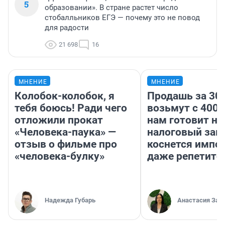
5
образовании». В стране растет число
стобалльников ЕГЭ — почему это не повод
для радости
21 698
16
МНЕНИЕ
МНЕНИЕ
Колобок-колобок, я
Продашь за 300
тебя боюсь! Ради чего
возьмут с 4000
отложили прокат
нам готовит н
«Человека-паука» —
налоговый зако
отзыв о фильме про
коснется импор
«человека-булку»
даже репетито
Надежда Губарь
Анастасия Зав