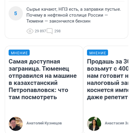
Сырье качают, НПЗ есть, а заправки пустые.
5
Почему в нефтяной столице России —
Тюмени — закончился бензин
29 897
298
МНЕНИЕ
МНЕНИЕ
Самая доступная
Продашь за 300
заграница. Тюменец
возьмут с 4000
отправился на машине
нам готовит н
в казахстанский
налоговый зако
Петропавловск: что
коснется импор
там посмотреть
даже репетито
Анатолий Кузнецов
Анастасия Зав