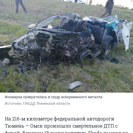
Иномарка превратилась в груду искореженного металла
Источник: 
ГИБДД Тюменской области
На 216-м километре федеральной автодороги
Тюмень — Омск произошло смертельное ДТП с
фурой. Вечером 18 июня водитель Skoda выехал на