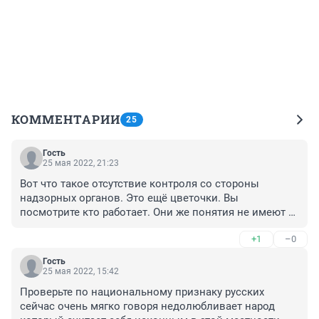
КОММЕНТАРИИ
25
Гость
25 мая 2022, 21:23
Вот что такое отсутствие контроля со стороны 
надзорных органов. Это ещё цветочки. Вы 
посмотрите кто работает. Они же понятия не имеют 
об организации производства, а тем более о вопросах 
+1
–0
ОТ и ПБ. У них в глазах только деньги. А на тех кто 
производит работы смотреть то страшно, их как будто 
Гость
со всего света собирали. Сброд одним словом.
25 мая 2022, 15:42
Проверьте по национальному признаку русских 
сейчас очень мягко говоря недолюбливает народ 