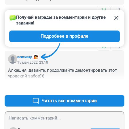
+0
–0
Получай награды за комментарии и другие 
Гость
16 мая 2022, 07:05
задания!
Там же под мостом стоял микроавтобус с оторваным 
Подробнее в профиле
передним левым колесом, он тоже пострадал
+0
–0
психиатр
15 мая 2022, 23:18
Алкашня, давайте, продолжайте демонтировать этот 
уродский забор)))
+0
–0
Читать все комментарии