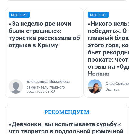
МНЕНИЕ
МНЕНИЕ
«За неделю две ночи
«Никого нельз
были страшные»:
победить». О ч
туристка рассказала об
главный блокб
отдыхе в Крыму
этого года, ко
бьет рекорды 
прокате: честн
отзыв на «Оди
Нолана
Александра Исмайлова
Стас Соколов
заместитель главного
Эксперт
редактора 63.RU
РЕКОМЕНДУЕМ
«Девчонки, вы испытываете судьбу»:
что творится в подпольной рюмочной