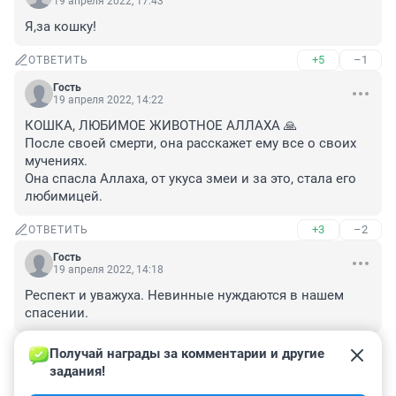
19 апреля 2022, 17:43
Я,за кошку!
+5
–1
ОТВЕТИТЬ
Гость
19 апреля 2022, 14:22
КОШКА, ЛЮБИМОЕ ЖИВОТНОЕ АЛЛАХА 🙏

После своей смерти, она расскажет ему все о своих 
мучениях.

Она спасла Аллаха, от укуса змеи и за это, стала его 
любимицей.
+3
–2
ОТВЕТИТЬ
Гость
19 апреля 2022, 14:18
Респект и уважуха. Невинные нуждаются в нашем 
спасении.
+2
–1
ОТВЕТИТЬ
Получай награды за комментарии и другие 
задания!
Гость
19 апреля 2022, 13:51