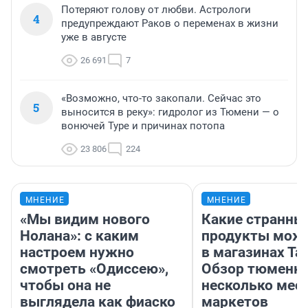
Потеряют голову от любви. Астрологи
4
предупреждают Раков о переменах в жизни
уже в августе
26 691
7
«Возможно, что-то закопали. Сейчас это
5
выносится в реку»: гидролог из Тюмени — о
вонючей Туре и причинах потопа
23 806
224
МНЕНИЕ
МНЕНИЕ
«Мы видим нового
Какие странны
Нолана»: с каким
продукты можн
настроем нужно
в магазинах Та
смотреть «Одиссею»,
Обзор тюменки
чтобы она не
несколько мес
выглядела как фиаско
маркетов