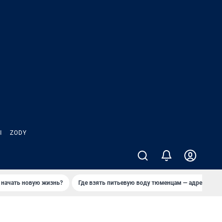
Ы
ZODY
 начать новую жизнь?
Где взять питьевую воду тюменцам — адреса