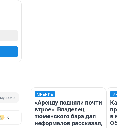
МНЕНИЕ
МНЕНИ
 мусорке
«Аренду подняли почти
Какие
втрое». Владелец
проду
тюменского бара для
в маг
0
неформалов рассказал,
Обзор