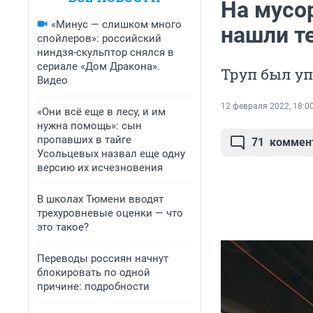
На мусо
«Минус — слишком много
нашли т
спойлеров»: российский
ниндзя-скульптор снялся в
сериале «Дом Дракона».
Труп был у
Видео
12 февраля 2022, 18:0
«Они всё еще в лесу, и им
нужна помощь»: сын
пропавших в тайге
71
коммен
Усольцевых назвал еще одну
версию их исчезновения
В школах Тюмени вводят
трехуровневые оценки — что
это такое?
Переводы россиян начнут
блокировать по одной
причине: подробности