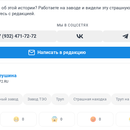
е об этой истории? Работаете на заводе и видели эту страшную
есь с редакцией.
МЫ В СОЦСЕТЯХ
7 (932) 471-72-72
Написать в редакцию
еушина
72.RU
ный завод
Завод ТЭО
Труп
Страшная находка
Труп на
0
0
0