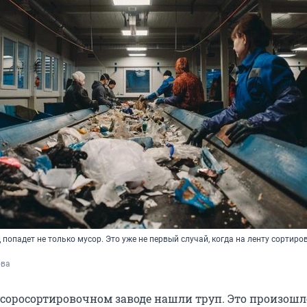
 попадет не только мусор. Это уже не первый случай, когда на ленту сортиро
ова
соросортировочном заводе нашли труп. Это произошл