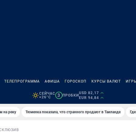
ТЕЛЕПРОГРАММА
АФИША
ГОРОСКОП
КУРСЫ ВАЛЮТ
ИГР
USD 82,17
СЕЙЧАС
3
ПРОБКИ
+26°C
EUR 94,84
м на реку
Тюменка показала, что странного продают в Таиланде
Где
СКЛЮЗИВ