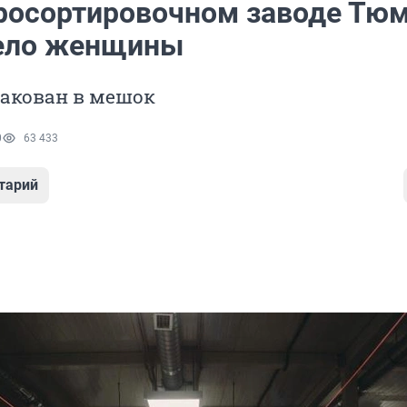
росортировочном заводе Тю
ело женщины
пакован в мешок
0
63 433
тарий