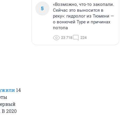
«Возможно, что-то закопали.
5
Сейчас это выносится в
реку»: гидролог из Тюмени —
о вонючей Туре и причинах
потопа
23 718
224
ужили
14
рты
первый
 В 2020