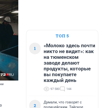
ТОП 5
«Молоко здесь почти
1
никто не видит»: как
на тюменском
заводе делают
продукты, которые
вы покупаете
каждый день
вки
97 580
144
Думали, что говорят с
о
2
полицейским. Тайское