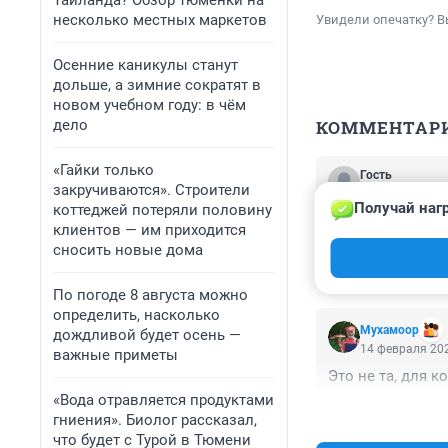
Таиланда? Обзор тюменки на
несколько местных маркетов
Увидели опечатку? В
Осенние каникулы станут
дольше, а зимние сократят в
новом учебном году: в чём
дело
КОММЕНТАР
«Гайки только
Гость
закручиваются». Строители
16 февраля 202
Получай наг
коттеджей потеряли половину
Женщина эта про
клиентов — им приходится
деток без мамы, 
сносить новые дома
говорили. Да, т
работала, но дет
По погоде 8 августа можно
Страшно конечно
определить, насколько
Мухамоор
дождливой будет осень —
14 февраля 202
важные приметы
Это не та, для 
«Вода отравляется продуктами
гниения». Биолог рассказал,
что будет с Турой в Тюмени