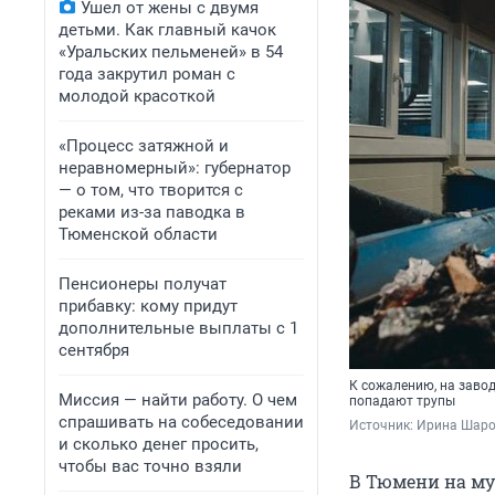
Ушел от жены с двумя
детьми. Как главный качок
«Уральских пельменей» в 54
года закрутил роман с
молодой красоткой
«Процесс затяжной и
неравномерный»: губернатор
— о том, что творится с
реками из-за паводка в
Тюменской области
Пенсионеры получат
прибавку: кому придут
дополнительные выплаты с 1
сентября
К сожалению, на завод
Миссия — найти работу. О чем
попадают трупы
спрашивать на собеседовании
Источник: 
Ирина Шар
и сколько денег просить,
чтобы вас точно взяли
В Тюмени на му