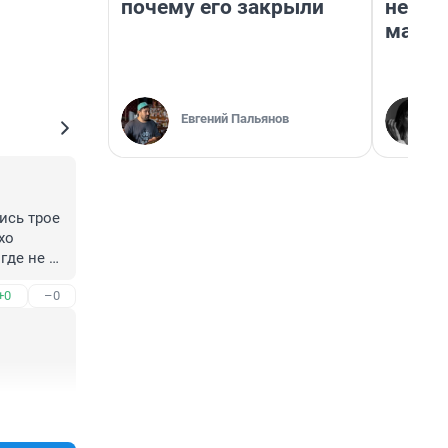
почему его закрыли
неско
марке
Евгений Пальянов
сь трое 
о 
де не 
+0
–0
+0
–0