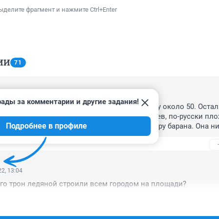
ыделите фрагмент и нажмите Ctrl+Enter
ИИ
71
2, 11:27
рады за комментарии и другие задания!
живала в районе Маяка. Ей около 35, супругу около 50. Остали
примерно 3, 6 и 10 лет. Семья азербайджанцев, по-русски плох
Подробнее в профиле
ело женщины было найдено завёрнутое в шкуру барана. Она ниг
и были всегда сытые, чистые и одеты по погоде. 

 это всё, а особенно жалко детей.
2, 13:04
кого трон ледяной строили всем городом на площади?