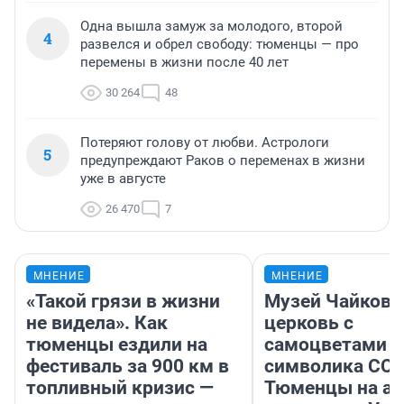
Одна вышла замуж за молодого, второй
4
развелся и обрел свободу: тюменцы — про
перемены в жизни после 40 лет
30 264
48
Потеряют голову от любви. Астрологи
5
предупреждают Раков о переменах в жизни
уже в августе
26 470
7
МНЕНИЕ
МНЕНИЕ
«Такой грязи в жизни
Музей Чайковс
не видела». Как
церковь с
тюменцы ездили на
самоцветами и
фестиваль за 900 км в
символика ССС
топливный кризис —
Тюменцы на ав