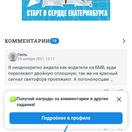
КОММЕНТАРИИ
70
Гость
25 ноября 2021, 13:17
Я неоднократно видела как водители на БМВ, ауди 
пересекают двойную сплошную, так же на красный 
сигнал светофора проезжают. А погононосцам 
вообще закон не писан, что хочу, то и ворочу.Это все 
+3
–0
от безнаказанности. В худшем случае уволят или 
понизят в должности. В лучшем - погрозят пальчиком 
Получай награды за комментарии и другие 
Гость
ай-яй-яй...Беспредел и бардак в стране
24 ноября 2021, 23:43
задания!
Наличие алкоголя отягчающ. составл. , это 100% 
Подробнее в профиле
посадка от 10лет.
+1
–1