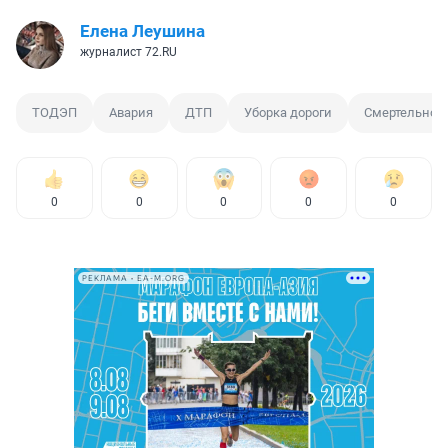
Елена Леушина
журналист 72.RU
ТОДЭП
Авария
ДТП
Уборка дороги
Смертельное
0
0
0
0
0
РЕКЛАМА • EA-M.ORG