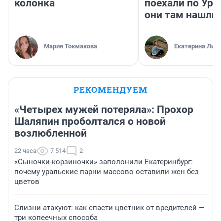
колонка
поехали по Ура
они там нашли
Мария Токмакова
Екатерина Лит
РЕКОМЕНДУЕМ
«Четырех мужей потеряла»: Прохор
Шаляпин проболтался о новой
возлюбленной
22 часа
7 514
2
«Сыночки-корзиночки» заполонили Екатеринбург:
почему уральские парни массово оставили жен без
цветов
Слизни атакуют: как спасти цветник от вредителей —
три копеечных способа