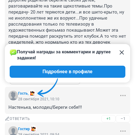
Дорогие родители берегите своих детей, 
разговаривайте на такие щекотливые темы.Про 
передачу- 20 лет теряются дети...и все шито-крыто, ну 
не иноплонетяне же их воруют...Про удачные 
расследования только по телевизору в 
художественных фиоьмаз покащывают.Может эта 
передача помодет раскрутить этот клубок.А то что нет 
свидетелей, жто нормально кто из тех девочек 
захочет вспоминать эту грязь, у них наверно уже свои 
Получай награды за комментарии и другие 
дети есть.
задания!
+2
–1
ОТВЕТИТЬ
1
Подробнее в профиле
Показать ещё 1 ответ
Гость,
28 сентября 2021, 10:10
Настенька, молодец!Береги себя!!!
+1
–1
ОТВЕТИТЬ
Гостир
28 сентября 2021, 09:54