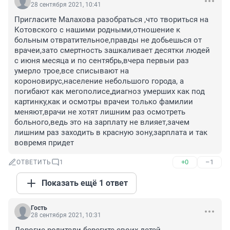
28 сентября 2021, 10:41
Пригласите Малахова разобраться ,что твориться на 
Котовского с нашими родными,отношение к 
больным отвратительное,правды не добьешься от 
врачеи,зато смертность зашкаливает десятки людей 
с июня месяца и по сентябрь,вчера первыи раз 
умерло трое,все списывают на 
короновирус,население небольшого города, а 
погибают как мегополисе,диагноз умерших как под 
картинку,как и осмотры врачеи только фамилии 
меняют,врачи не хотят лишним раз осмотреть 
больного,ведь это на зарплату не влияет,зачем 
лишним раз заходить в красную зону,зарплата и так 
вовремя придет
+0
–1
ОТВЕТИТЬ
1
Показать ещё 1 ответ
Гость
28 сентября 2021, 10:31