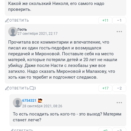
Какой же скользкий Николя, его самого надо 
проверить.
+11
–1
ОТВЕТИТЬ
Гость
27 сентября 2021, 22:17
Прочитала все комментарии и впечатление, что 
писал их один гость-педофил и возмущался 
передачей и Мироновой. Поставьте себя на место 
матерей, которые потеряли детей и 20 лет не нашли 
убийцу. Даже после Насти с лезобазы уже все 
затихло. Надо сказать Мироновой и Малахову, что 
хоть как-то теребят и подгоняют следаков.
+17
–2
ОТВЕТИТЬ
3
6754321
28 сентября 2021, 08:26
То есть посадить хоть кого-то - это выход? Матерям 
станет легче?
+0
–3