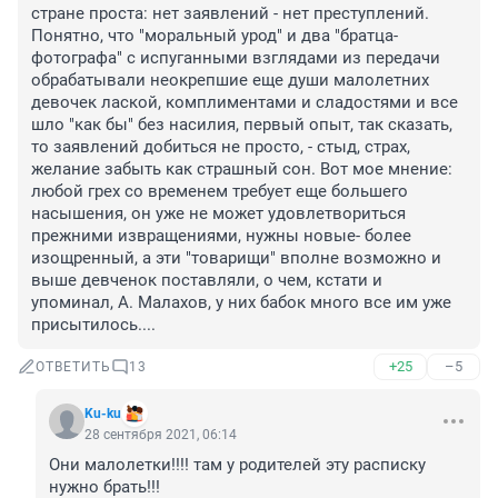
стране проста: нет заявлений - нет преступлений. 
Понятно, что "моральный урод" и два "братца-
фотографа" с испуганными взглядами из передачи 
обрабатывали неокрепшие еще души малолетних 
девочек лаской, комплиментами и сладостями и все 
шло "как бы" без насилия, первый опыт, так сказать, 
то заявлений добиться не просто, - стыд, страх, 
желание забыть как страшный сон. Вот мое мнение: 
любой грех со временем требует еще большего 
насышения, он уже не может удовлетвориться 
прежними извращениями, нужны новые- более 
изощренный, а эти "товарищи" вполне возможно и 
выше девченок поставляли, о чем, кстати и 
упоминал, А. Малахов, у них бабок много все им уже 
присытилось....
+25
–5
ОТВЕТИТЬ
13
Ku-ku
28 сентября 2021, 06:14
Они малолетки!!!! там у родителей эту расписку 
нужно брать!!!