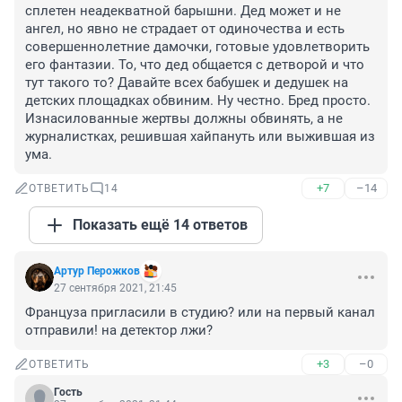
сплетен неадекватной барышни. Дед может и не 
ангел, но явно не страдает от одиночества и есть 
совершеннолетние дамочки, готовые удовлетворить 
его фантазии. То, что дед общается с детворой и что 
тут такого то? Давайте всех бабушек и дедушек на 
детских площадках обвиним. Ну честно. Бред просто. 
Изнасилованные жертвы должны обвинять, а не 
журналистках, решившая хайпануть или выжившая из 
ума.
+7
–14
ОТВЕТИТЬ
14
Показать ещё 14 ответов
Артур Перожков
27 сентября 2021, 21:45
Француза пригласили в студию? или на первый канал 
отправили! на детектор лжи?
+3
–0
ОТВЕТИТЬ
Гость