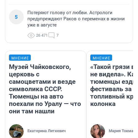
Потеряют голову от любви. Астрологи
5
предупреждают Раков о переменах в жизни
уже в августе
26 471
7
МНЕНИЕ
МНЕНИЕ
Музей Чайковского,
«Такой грязи в
церковь с
не видела». Ка
самоцветами и везде
тюменцы ездил
символика СССР.
фестиваль за 9
Тюменцы на авто
топливный кри
поехали по Уралу — что
колонка
они там нашли
Екатерина Литкевич
Мария Токмако