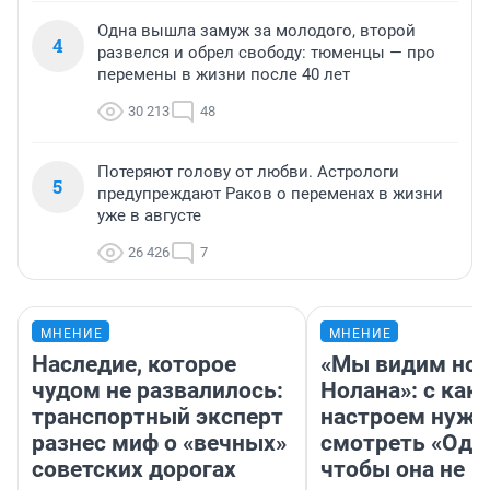
Одна вышла замуж за молодого, второй
4
развелся и обрел свободу: тюменцы — про
перемены в жизни после 40 лет
30 213
48
Потеряют голову от любви. Астрологи
5
предупреждают Раков о переменах в жизни
уже в августе
26 426
7
МНЕНИЕ
МНЕНИЕ
Наследие, которое
«Мы видим нов
чудом не развалилось:
Нолана»: с как
транспортный эксперт
настроем нужн
разнес миф о «вечных»
смотреть «Оди
советских дорогах
чтобы она не