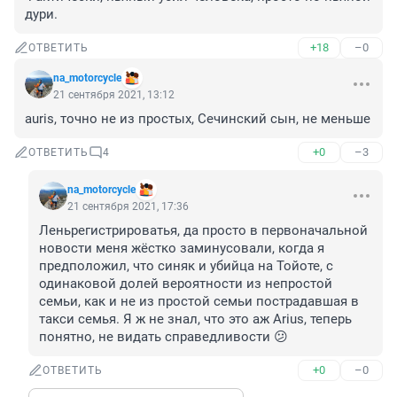
дури.
+18
–0
ОТВЕТИТЬ
na_motorcycle
21 сентября 2021, 13:12
auris, точно не из простых, Сечинский сын, не меньше
+0
–3
ОТВЕТИТЬ
4
na_motorcycle
21 сентября 2021, 17:36
Леньрегистрироватья, да просто в первоначальной 
новости меня жёстко заминусовали, когда я 
предположил, что синяк и убийца на Тойоте, с 
одинаковой долей вероятности из непростой 
семьи, как и не из простой семьи пострадавшая в 
такси семья. Я ж не знал, что это аж Arius, теперь 
понятно, не видать справедливости 😕
+0
–0
ОТВЕТИТЬ