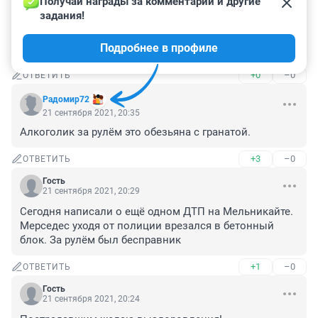
Получай награды за комментарии и другие 
Гость
22 сентября 2021, 14:22
задания!
ЧТО ДЕВУШКА С ТРИМЯ ДЕТМИ это как дети от 
Подробнее в профиле
святого духа что ли
+0
–0
ОТВЕТИТЬ
Радомир72
21 сентября 2021, 20:35
Алкоголик за рулём это обезьяна с гранатой.
+3
–0
ОТВЕТИТЬ
Гость
21 сентября 2021, 20:29
Сегодня написали о ещё одном ДТП на Мельникайте. 
Мерседес уходя от полиции врезался в бетонный 
блок. За рулём был бесправник
+1
–0
ОТВЕТИТЬ
Гость
21 сентября 2021, 20:24