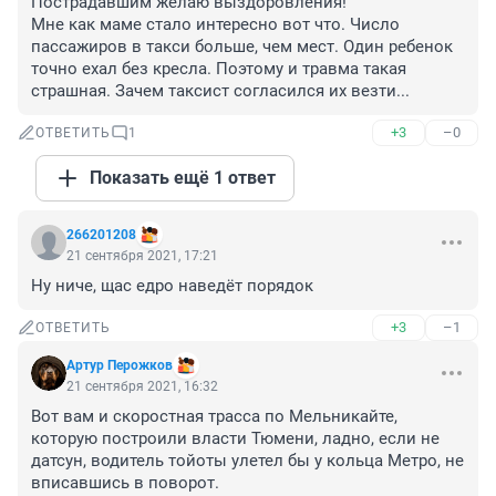
Пострадавшим желаю выздоровления!

Мне как маме стало интересно вот что. Число 
пассажиров в такси больше, чем мест. Один ребенок 
точно ехал без кресла. Поэтому и травма такая 
страшная. Зачем таксист согласился их везти...
+3
–0
ОТВЕТИТЬ
1
Показать ещё 1 ответ
266201208
21 сентября 2021, 17:21
Ну ниче, щас едро наведёт порядок
+3
–1
ОТВЕТИТЬ
Артур Перожков
21 сентября 2021, 16:32
Вот вам и скоростная трасса по Мельникайте, 
которую построили власти Тюмени, ладно, если не 
датсун, водитель тойоты улетел бы у кольца Метро, не 
вписавшись в поворот.