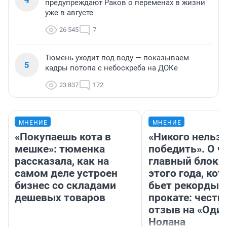
предупреждают Раков о переменах в жизни
уже в августе
26 545
7
Тюмень уходит под воду — показываем
5
кадры потопа с небоскреба на ДОКе
23 837
172
МНЕНИЕ
МНЕНИЕ
«Покупаешь кота в
«Никого нельз
мешке»: тюменка
победить». О ч
рассказала, как на
главный блокб
самом деле устроен
этого года, ко
бизнес со складами
бьет рекорды 
дешевых товаров
прокате: честн
отзыв на «Оди
Нолана