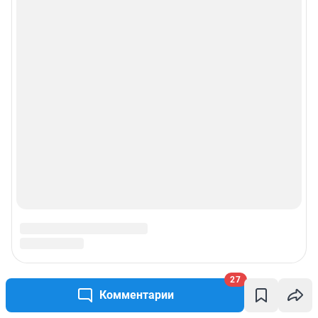
Реклама на сайте
Прайс-лист
О компании
Наши награды
Наши вакансии
Техподдержка
Предвыборная агитация
Статистика канала в MAX
27
Комментарии
Все города сети