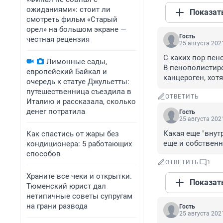
ожиданиями»: стоит ли
Показат
смотреть фильм «Старый
орел» на большом экране —
Гость
честная рецензия
25 августа 2021
С каких пор пен
Лимонные сады,
В пенополистиро
европейский Байкал и
канцероген, хот
очередь к статуе Джульетты:
путешественница съездила в
ОТВЕТИТЬ
Италию и рассказала, сколько
денег потратила
Гость
25 августа 2021
Какая еще "внутр
Как спастись от жары без
еще и собственн
кондиционера: 5 работающих
способов
ОТВЕТИТЬ
1
Храните все чеки и открытки.
Показат
Тюменский юрист дал
нетипичные советы супругам
на грани развода
Гость
25 августа 2021