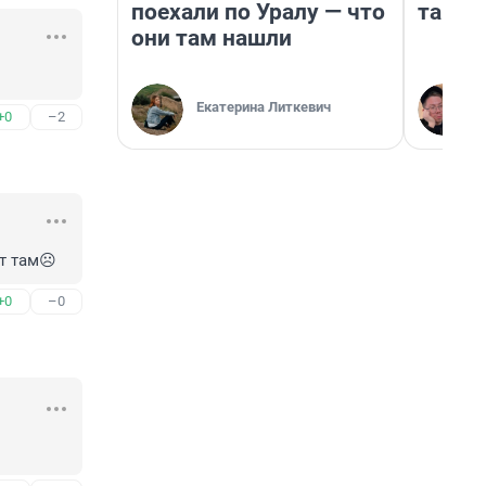
поехали по Уралу — что
там п
они там нашли
Екатерина Литкевич
+0
–2
т там☹️
+0
–0