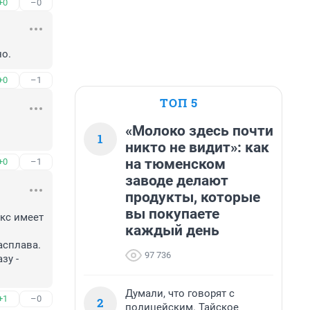
+0
–0
но.
+0
–1
ТОП 5
«Молоко здесь почти
1
никто не видит»: как
на тюменском
+0
–1
заводе делают
продукты, которые
вы покупаете
с имеет 
каждый день
сплава. 
97 736
у - 
Думали, что говорят с
+1
–0
2
полицейским. Тайское