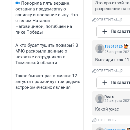
Это ара-строй та
Покорила пять вершин,
разрешение на с
оставила предсмертную
записку и послание сыну. Что
ОТВЕТИТЬ
1
с телом Натальи
Наговициной, погибшей на
Показат
пике Победы
А кто будет тушить пожары? В
198513126
МЧС раскрыли данные о
25 августа 2021
нехватке сотрудников в
Выглядит как 11
Тюменской области
ОТВЕТИТЬ
2
Такое бывает раз в жизни: 12
августа произойдут три редких
Показат
астрономических явления
Гость
25 августа 2021
Какой ужас
ОТВЕТИТЬ