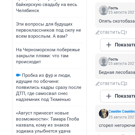
байкерскую свадьбу на весь
Гость
Челябинск
25 августа 2021
Опять скотобаза!!
Эти вопросы для будущих
первоклассников под силу не
ОТВЕТИТЬ
1
всем взрослым. А вам?
Показат
На Черноморском побережье
закрыли пляжи: что там
Гость
происходит
25 августа 2021
Бедная лесобаза
Пробка из фур и люди,
идущие по обочине:
ОТВЕТИТЬ
2
появились кадры сразу после
ДТП, где самосвал снес
Показат
надземник под Тюменью
Семёён Семёё
«Август принесет новые
25 августа 2021
возможности»: Тамара Глоба
назвала, кому из знаков
сгорел негорючи
зодиака улыбнется удача