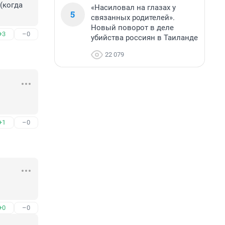
(когда 
«Насиловал на глазах у
5
связанных родителей».
Новый поворот в деле
+3
–0
убийства россиян в Таиланде
22 079
+1
–0
+0
–0