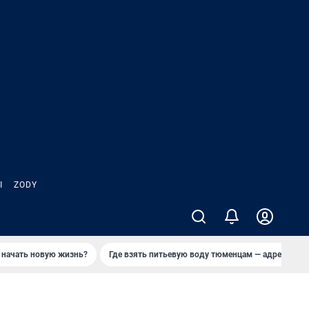
Ы
ZODY
 начать новую жизнь?
Где взять питьевую воду тюменцам — адреса