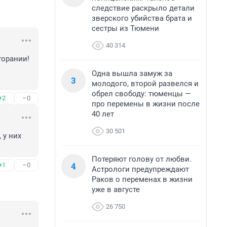
следствие раскрыло детали
зверского убийства брата и
сестры из Тюмени
40 314
орании! 
Одна вышла замуж за
3
молодого, второй развелся и
обрел свободу: тюменцы —
+2
–0
про перемены в жизни после
40 лет
30 501
у них 
Потеряют голову от любви.
4
+1
–0
Астрологи предупреждают
Раков о переменах в жизни
уже в августе
26 750