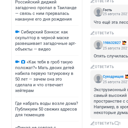
ОТВЕТИТЬ
Российский диджей
загадочно пропал в Таиланде
Гость
— связь с ним прервалась
25 августа 2021
накануне его дня рождения
Что ещё эта лес
Сибирский Бэнкси: как
ОТВЕТИТЬ
скульптор в черной маске
развешивает загадочные арт-
198632827
25 августа 2021
объекты — видео
Опять случилась
«Как тебя в гроб такую
ОТВЕТИТЬ
положат?» Мать двоих детей
набила первую татуировку в
Суходрищев
50 лет — зачем она это
25 августа 2021
сделала и что отвечает
Экструзионный п
хейтерам
самый высокий к
пространстве с 
Где набрать воды возле дома?
Например, в хро
Публикуем 50 свежих адресов
некоторые думал
для тюменцев
ОТВЕТИТЬ
1
«Финал не совпал с