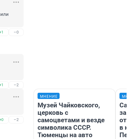
или 
+1
–0
+1
–2
МНЕНИЕ
МНЕНИ
Музей Чайковского,
Самая
церковь с
загра
самоцветами и везде
отпра
+0
–2
символика СССР.
в каз
Тюменцы на авто
Петро