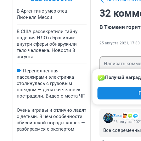
ПЕРЕЙТИ К ПУ
32 комм
В Аргентине умер отец
Лионеля Месси
В Тюмени гори
В США рассекретили тайну
падения НЛО в Бразилии:
25 августа 2021, 17:30
внутри сферы обнаружили
тело человека. Новости 8
августа
Переполненная
пассажирами электричка
Получай наград
столкнулась с грузовым
поездом — десятки человек
Гость
Войти
пострадали. Видео с места ЧП
Очень игривы и отлично ладят
с детьми. В чём особенности
Zeвс
26 августа 2021
абиссинской породы кошек —
разбираемся с экспертом
Все современные