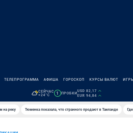
ТЕЛЕПРОГРАММА
АФИША
ГОРОСКОП
КУРСЫ ВАЛЮТ
ИГР
USD 82,17
СЕЙЧАС
1
ПРОБКИ
+24°C
EUR 94,84
м на реку
Тюменка показала, что странного продают в Таиланде
Где