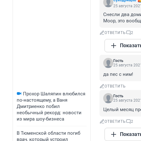
Суходрищев
25 августа 2021
Снесли два доми
Моор, это вооб
ОТВЕТИТЬ
2
Показат
Гость
25 августа 2021
да пес с ним!
ОТВЕТИТЬ
Прохор Шаляпин влюбился
Гость
по-настоящему, а Ваня
25 августа 2021
Дмитриенко побил
Целый месяц пр
необычный рекорд: новости
из мира шоу-бизнеса
ОТВЕТИТЬ
2
В Тюменской области погиб
Показат
врач, который устроил