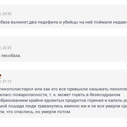
, 23:33
обаза выкинет,два педофила и убийцы на ней поймали недав
, 22:25
 лесобаза.
, 21:13
енополистирол или как его все привыкли называть пеноплек
ласс пожаропасности, т. к. может гореть в безвоздушном 
образованием крайне ядовитых продуктов горения и капель ра
мой лошади люди траванулись именно им и не все умерли сраз
и, что спаслись, но умерли потом.