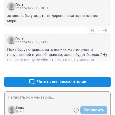
среагировал. То есть все же соблюдать надо 
Гость
скоростной режим и сам сейчас так поступаю.
22 августа 2021, 18:31
хотелось бы увидеть то дерево, в которое влетел 
мерс.
+0
–0
Гость
22 августа 2021, 13:19
Пока будут оправдывать всяких маргиналов и 
нарушителей в ущерб правым, здесь будет бардак. "Ну 
пешеход же, ну не убивать же, ыыы, ну машина 
опасная же, ну притормози".

+1
–1
Почему это водитель, не превышающий скорость и 
едущий на свой сигнал светофора, должен 
сворачивать хоть в кювет, хоть в отбойник, лишь бы 
Читать все комментарии
выскочившее на дорогу тело не пострадало? Кто 
нарушил тот и неправ! И точка.
Гость
Отправить
Войти