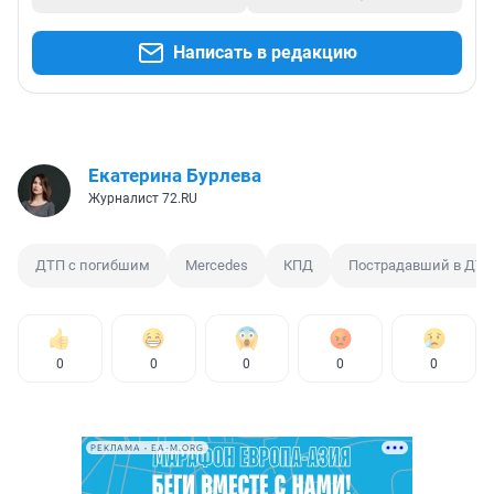
Написать в редакцию
Екатерина Бурлева
Журналист 72.RU
ДТП с погибшим
Mercedes
КПД
Пострадавший в ДТП
0
0
0
0
0
РЕКЛАМА • EA-M.ORG