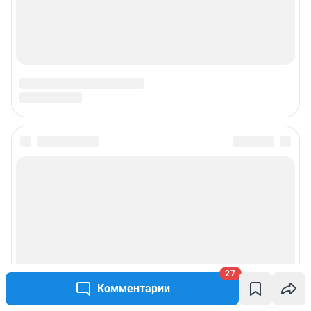
Наши вакансии
Техподдержка
Предвыборная агитация
Статистика канала в MAX
Все города сети
Мобильное приложение
Google Play
App Store
Мы в соцсетях
27
Комментарии