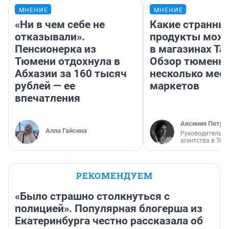
МНЕНИЕ
МНЕНИЕ
«Ни в чем себе не
Какие странны
отказывали».
продукты можн
Пенсионерка из
в магазинах Та
Тюмени отдохнула в
Обзор тюменки
Абхазии за 160 тысяч
несколько мес
рублей — ее
маркетов
впечатления
Аксиния Петро
Алла Гайсина
Руководитель м
агентства в Тю
РЕКОМЕНДУЕМ
«Было страшно столкнуться с
полицией». Популярная блогерша из
Екатеринбурга честно рассказала об