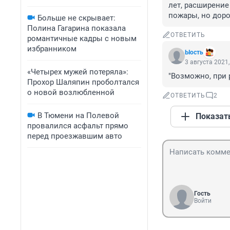
лет, расширение
пожары, но доро
Больше не скрывает:
Полина Гагарина показала
ОТВЕТИТЬ
романтичные кадры с новым
избранником
Ыость
3 августа 2021,
«Четырех мужей потеряла»:
"Возможно, при 
Прохор Шаляпин проболтался
о новой возлюбленной
ОТВЕТИТЬ
2
В Тюмени на Полевой
Показат
провалился асфальт прямо
перед проезжавшим авто
Гость
Войти