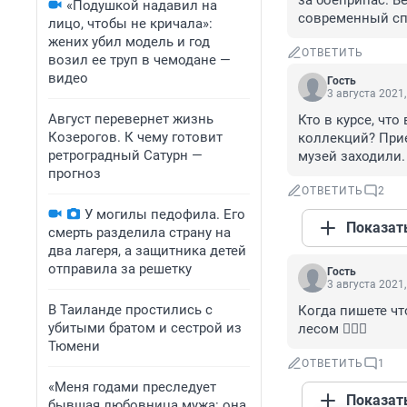
за боеприпас. В
«Подушкой надавил на
современный сп
лицо, чтобы не кричала»:
жених убил модель и год
ОТВЕТИТЬ
возил ее труп в чемодане —
видео
Гость
3 августа 2021,
Август перевернет жизнь
Кто в курсе, что
Козерогов. К чему готовит
коллекций? Прие
ретроградный Сатурн —
музей заходили
прогноз
ОТВЕТИТЬ
2
У могилы педофила. Его
Показат
смерть разделила страну на
два лагеря, а защитника детей
отправила за решетку
Гость
3 августа 2021,
В Таиланде простились с
Когда пишете что
убитыми братом и сестрой из
лесом 🤦🏼‍♂️
Тюмени
ОТВЕТИТЬ
1
«Меня годами преследует
Показат
бывшая любовница мужа: она