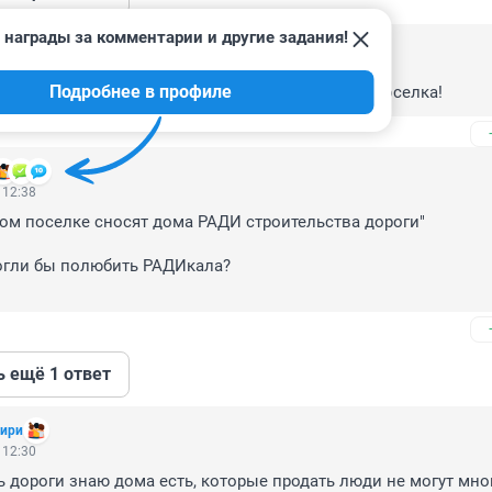
 награды за комментарии и другие задания!
 13:23
Подробнее в профиле
из-за расширения и где граната - разные части поселка!
 12:38
ом поселке сносят дома РАДИ строительства дороги"

огли бы полюбить РАДИкала?

ь ещё 1 ответ
бири
 12:30
 дороги знаю дома есть, которые продать люди не могут мног