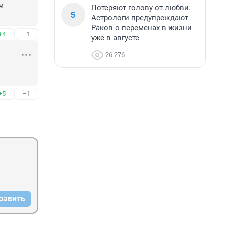
 
Потеряют голову от любви.
5
Астрологи предупреждают
Раков о переменах в жизни
+4
–1
уже в августе
26 276
+5
–1
равить