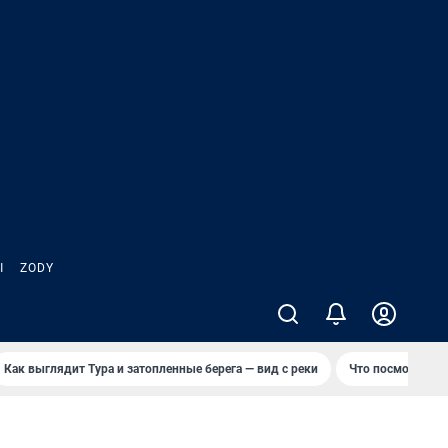
Ы
ZODY
Как выглядит Тура и затопленные берега — вид с реки
Что посмотреть 