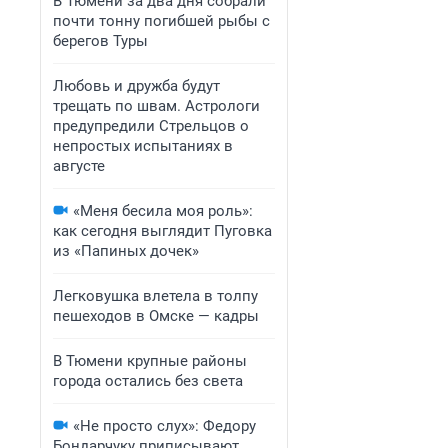
В Тюмени за два дня собрали
почти тонну погибшей рыбы с
берегов Туры
Любовь и дружба будут
трещать по швам. Астрологи
предупредили Стрельцов о
непростых испытаниях в
августе
«Меня бесила моя роль»:
как сегодня выглядит Пуговка
из «Папиных дочек»
Легковушка влетела в толпу
пешеходов в Омске — кадры
В Тюмени крупные районы
города остались без света
«Не просто слух»: Федору
Бондарчуку приписывают