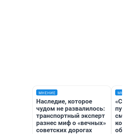
МНЕНИЕ
МНЕНИ
Наследие, которое
«Спут
чудом не развалилось:
пургу»
транспортный эксперт
смерт
разнес миф о «вечных»
котор
советских дорогах
обнар