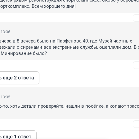
едётся рядом реконструкция спорткомплекса. Скоро у боровчан
орткомплекс. Всем хорошего дня!
 13:36
 вчера в 8 вечера было на Парфенова 40, где Музей частных 
зжали с сиренами все экстренные службы, оцепляли дом. В с
. Минирование было?
ь ещё 2 ответа
 13:35
-то, хоть детали проверяйте, нашли в посёлке, а копают трассу
ь ещё 1 ответ