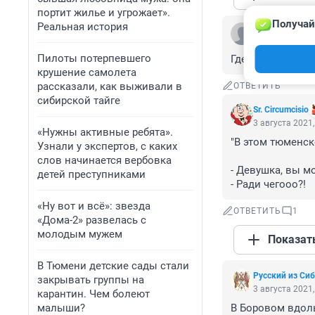
портит жилье и угрожает».
Получай
Реальная история
Гость
3 августа 2021,
Пилоты потерпевшего
Где дома сносят 
крушение самолета
рассказали, как выживали в
ОТВЕТИТЬ
сибирской тайге
Sr. Circumcisio
3 августа 2021,
«Нужны активные ребята».
"В этом тюменск
Узнали у экспертов, с каких
слов начинается вербовка
- Девушка, вы м
детей преступниками
- Ради чегооо?!
«Ну вот и всё»: звезда
ОТВЕТИТЬ
1
«Дома-2» развелась с
молодым мужем
Показат
В Тюмени детские сады стали
Русский из Си
закрывать группы на
3 августа 2021,
карантин. Чем болеют
малыши?
В Боровом вдоль