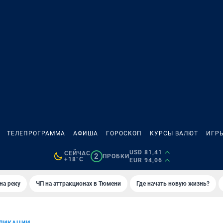
ТЕЛЕПРОГРАММА
АФИША
ГОРОСКОП
КУРСЫ ВАЛЮТ
ИГР
USD 81,41
СЕЙЧАС
2
ПРОБКИ
+18°C
EUR 94,06
на реку
ЧП на аттракционах в Тюмени
Где начать новую жизнь?