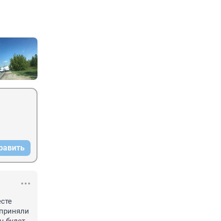
равить
сте 
приняли 