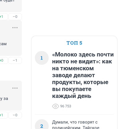
 будет 
+1
–0
ТОП 5
ам 
«Молоко здесь почти
1
никто не видит»: как
+0
–1
на тюменском
заводе делают
продукты, которые
вы покупаете
каждый день
 за 
96 753
+1
–0
Думали, что говорят с
2
полицейским. Тайское