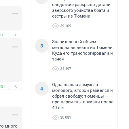
следствие раскрыло детали
зверского убийства брата и
сестры из Тюмени
39 109
+1
–0
Значительный объем
3
металла вывезли из Тюмени.
Куда его транспортировали и
зачем
34 497
Одна вышла замуж за
+2
–0
4
молодого, второй развелся и
обрел свободу: тюменцы —
про перемены в жизни после
40 лет
30 081
о много 