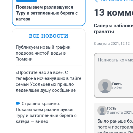
ПЕРЕЙТИ К ПУ
Показываем разлившуюся
13 комм
Туру и затопленные берега с
катера
Саперы заблоки
гранаты
ВСЕ НОВОСТИ
3 августа 2021, 12:12
Публикуем новый график
подвоза чистой воды в
Тюмени
«Простите нас за всё». С
телефона исчезнувших в тайге
семьи Усольцевых пришло
Гость
Войти
леденящее душу сообщение
Страшно красиво.
Гость
Показываем разлившуюся
3 августа 2021,
Туру и затопленные берега с
Было раньше бол
катера — видео
потом построили