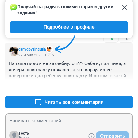
Гость
23 июля 2021, 05:48
Получай награды за комментарии и другие 
задания!
О пропавшей Насте Муравьёвой знает вся страна, и 
вполне вероятно люди за пределами России? Куда 
Подробнее в профиле
дели девочку, сволочи?
+0
–0
demidovaingulia
22 июля 2021, 15:05
Папаша пивом не захлебнулся??? Себе купил пива, а 
дочери шоколадку пожалел, а кто караулил ее, 
наверное и дал ребенку шоколадку. И потом, с какой 
стати отец вытащил из телефона дочери сим карту, 
+1
–0
зачем??? Может он и задумал все, убийца, 
отсидевший срок???
Читать все комментарии
Гость
Отправить
Войти