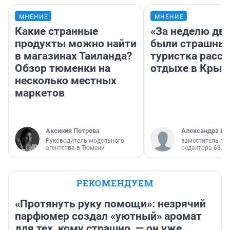
МНЕНИЕ
МНЕНИЕ
Какие странные
«За неделю две
продукты можно найти
были страшные
в магазинах Таиланда?
туристка расск
Обзор тюменки на
отдыхе в Крым
несколько местных
маркетов
Аксиния Петрова
Александра Ис
Руководитель модельного
заместитель гл
агентства в Тюмени
редактора 63.RU
РЕКОМЕНДУЕМ
«Протянуть руку помощи»: незрячий
парфюмер создал «уютный» аромат
для тех, кому страшно, — он уже