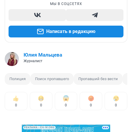
МЫ В СОЦСЕТЯХ
Написать в редакцию
Юлия Мальцева
Журналист
Полиция
Поиск пропавшего
Пропавший без вести
По
0
0
0
0
0
РЕКЛАМА • EA-M.ORG