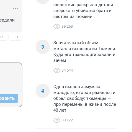
следствие раскрыло детали
зверского убийства брата и
сестры из Тюмени
ердили 
39 253
+7
–0
Значительный объем
3
металла вывезли из Тюмени.
Куда его транспортировали и
зачем
34 544
Одна вышла замуж за
4
молодого, второй развелся и
равить
обрел свободу: тюменцы —
про перемены в жизни после
40 лет
30 122