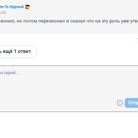
не То Нудный
6:03
вонил, но потом перезвонил и сказал что на эту роль уже утв
ь ещё 1 ответ
Отп