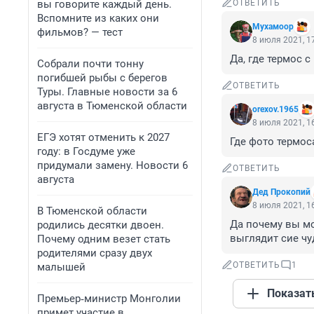
вы говорите каждый день.
ОТВЕТИТЬ
Вспомните из каких они
Мухамоор
фильмов? — тест
8 июля 2021, 1
Да, где термос 
Собрали почти тонну
погибшей рыбы с берегов
ОТВЕТИТЬ
Туры. Главные новости за 6
августа в Тюменской области
orexov.1965
8 июля 2021, 1
ЕГЭ хотят отменить к 2027
Где фото термос
году: в Госдуме уже
придумали замену. Новости 6
ОТВЕТИТЬ
августа
Дед Прокопий
8 июля 2021, 1
В Тюменской области
Да почему вы мо
родились десятки двоен.
выглядит сие чу
Почему одним везет стать
родителями сразу двух
ОТВЕТИТЬ
1
малышей
Показат
Премьер‑министр Монголии
примет участие в