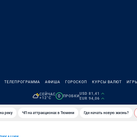
ТЕЛЕПРОГРАММА
АФИША
ГОРОСКОП
КУРСЫ ВАЛЮТ
ИГР
USD 81,41
СЕЙЧАС
0
ПРОБКИ
+12°C
EUR 94,06
на реку
ЧП на аттракционах в Тюмени
Где начать новую жизнь?