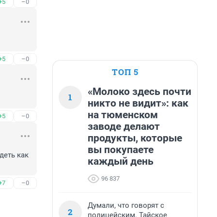
+5
–0
+5
–0
ТОП 5
«Молоко здесь почти
1
никто не видит»: как
на тюменском
+5
–0
заводе делают
продукты, которые
вы покупаете
еть как 
каждый день
96 837
+7
–0
Думали, что говорят с
2
полицейским. Тайское