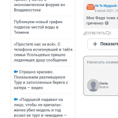
экономическом форуме во
Не То Мудрый-
Владивостоке
8 июля 2021, 1
Мне Федя тоже з
Публикуем новый график
гриченко 😅
подвоза чистой воды в
Тюмени
ОТВЕТИТЬ
1
Показат
«Простите нас за всё». С
телефона исчезнувшей в тайге
семьи Усольцевых пришло
леденящее душу сообщение
Страшно красиво.
Показываем разлившуюся
Туру и затопленные берега с
Гость
катера — видео
Войти
«Подушкой надавил на
лицо, чтобы не кричала»:
жених убил модель и год
возил ее труп в чемодане —