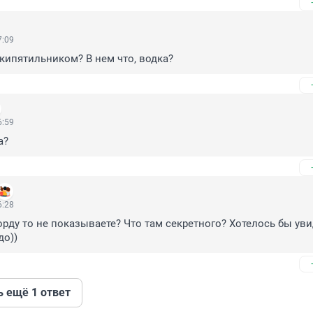
7:09
с кипятильником? В нем что, водка?
6:59
а?
6:28
рду то не показываете? Что там секретного? Хотелось бы увид
до))
ь ещё 1 ответ