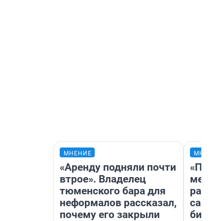
МНЕНИЕ
МНЕНИ
«Аренду подняли почти
«Поку
втрое». Владелец
мешке
тюменского бара для
расска
неформалов рассказал,
самом
почему его закрыли
бизне