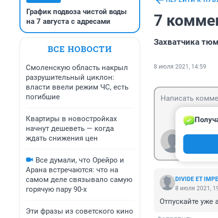
ПЕРЕЙТИ К ПУ
График подвоза чистой воды
7 комме
на 7 августа с адресами
Захватчика тюм
ВСЕ НОВОСТИ
Смоленскую область накрыл
8 июля 2021, 14:59
разрушительный циклон:
власти ввели режим ЧС, есть
погибшие
Квартиры в новостройках
Получа
начнут дешеветь — когда
ждать снижения цен
Гость
Войти
Все думали, что Орейро и
Арана встречаются: что на
самом деле связывало самую
DIVIDE ET IMP
горячую пару 90-х
8 июля 2021, 1
Отпускайте уже а
Эти фразы из советского кино