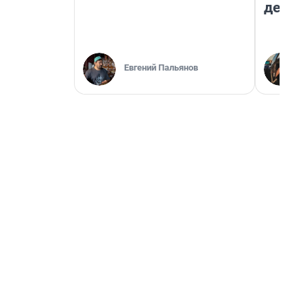
дешев
Евгений Пальянов