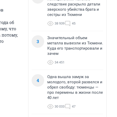
следствие раскрыло детали
зверского убийства брата и
ов
сестры из Тюмени
года об
38 939
45
ому, что
 потому,
Значительный объем
3
то
металла вывезли из Тюмени.
Куда его транспортировали и
зачем
34 451
Одна вышла замуж за
4
молодого, второй развелся и
обрел свободу: тюменцы —
про перемены в жизни после
40 лет
30 033
47