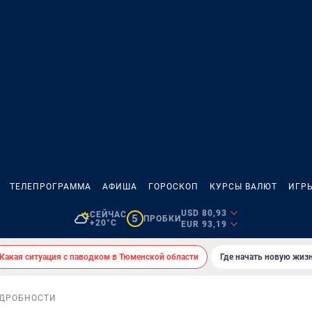
ТЕЛЕПРОГРАММА
АФИША
ГОРОСКОП
КУРСЫ ВАЛЮТ
ИГР
USD 80,93
СЕЙЧАС
5
ПРОБКИ
+20°C
EUR 93,19
Какая ситуация с паводком в Тюменской области
Где начать новую жиз
ДРОБНОСТИ