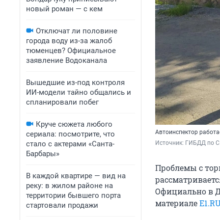
новый роман — с кем
Отключат ли половине
города воду из-за жалоб
тюменцев? Официальное
заявление Водоканала
Вышедшие из-под контроля
ИИ-модели тайно общались и
спланировали побег
Круче сюжета любого
Автоинспектор работае
сериала: посмотрите, что
стало с актерами «Санта-
Источник: 
ГИБДД по С
Барбары»
Проблемы с тор
В каждой квартире — вид на
рассматриваетс
реку: в жилом районе на
Официально в 
территории бывшего порта
материале
E1.R
стартовали продажи