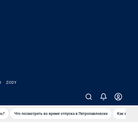
Ы
ZODY
нь?
Что посмотреть во время отпуска в Петропавловске
Как выжива