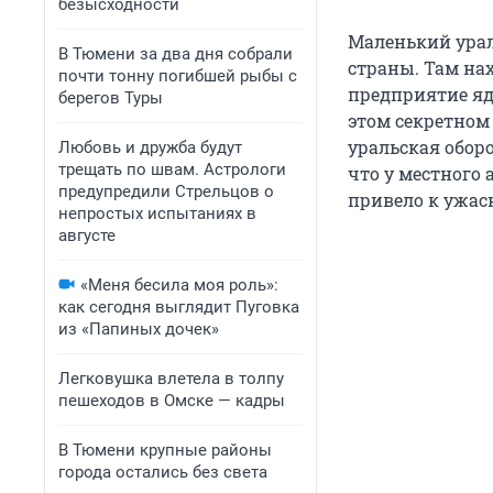
безысходности
Маленький урал
В Тюмени за два дня собрали
страны. Там на
почти тонну погибшей рыбы с
предприятие яд
берегов Туры
этом секретном 
уральская оборо
Любовь и дружба будут
трещать по швам. Астрологи
что у местного 
предупредили Стрельцов о
привело к ужас
непростых испытаниях в
августе
«Меня бесила моя роль»:
как сегодня выглядит Пуговка
из «Папиных дочек»
Легковушка влетела в толпу
пешеходов в Омске — кадры
В Тюмени крупные районы
города остались без света