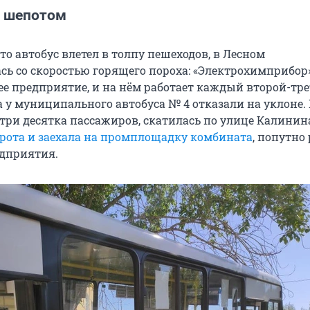
— шепотом
что автобус влетел в толпу пешеходов, в Лесном
сь со скоростью горящего пороха: «Электрохимприбор
е предприятие, и на нём работает каждый второй-тр
а у муниципального автобуса № 4 отказали на уклоне.
три десятка пассажиров, скатилась по улице Калинин
рота и заехала на промплощадку комбината
, попутно
дприятия.