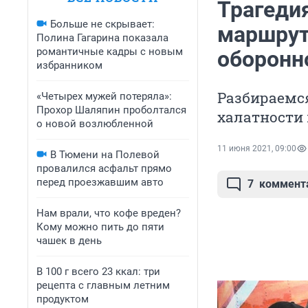
Трагедия
Больше не скрывает:
маршрут
Полина Гагарина показала
романтичные кадры с новым
оборонн
избранником
Разбираемся
«Четырех мужей потеряла»:
Прохор Шаляпин проболтался
халатности
о новой возлюбленной
11 июня 2021, 09:00
В Тюмени на Полевой
провалился асфальт прямо
перед проезжавшим авто
7
коммент
Нам врали, что кофе вреден?
Кому можно пить до пяти
чашек в день
В 100 г всего 23 ккал: три
рецепта с главным летним
продуктом