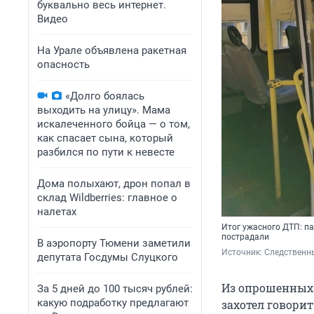
буквально весь интернет.
Видео
На Урале объявлена ракетная
опасность
«Долго боялась
выходить на улицу». Мама
искалеченного бойца — о том,
как спасает сына, который
разбился по пути к невесте
Дома полыхают, дрон попал в
склад Wildberries: главное о
налетах
Итог ужасного ДТП: па
пострадали
В аэропорту Тюмени заметили
Источник: 
Следственн
депутата Госдумы Слуцкого
Из опрошенных 
За 5 дней до 100 тысяч рублей:
какую подработку предлагают
захотел говорит