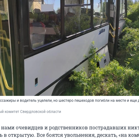
ссажиры и водитель уцелели, но шестеро пешеходов погибли на месте и еще 
ый комитет Свердловской области
нами очевидцев и родственников пострадавших никт
ь в открытую. Все боятся увольнения, дескать, «на ко