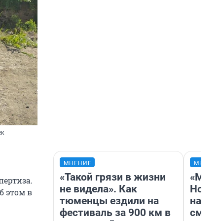
ек
МНЕНИЕ
МНЕНИ
«Такой грязи в жизни
«Мы в
пертиза.
не видела». Как
Нолан
Об этом в
тюменцы ездили на
настр
фестиваль за 900 км в
смотр