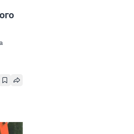
ого
а