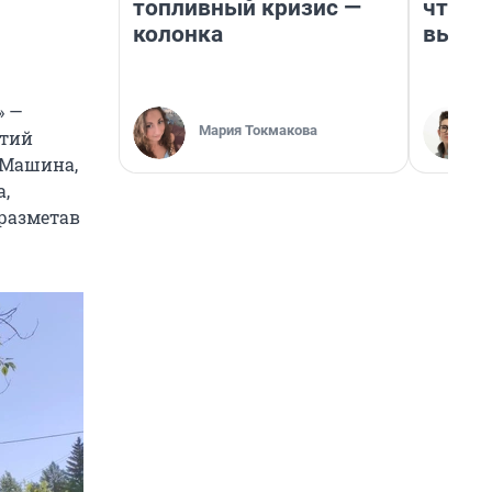
топливный кризис —
чтобы
колонка
выгля
» —
Мария Токмакова
етий
 Машина,
а,
 разметав