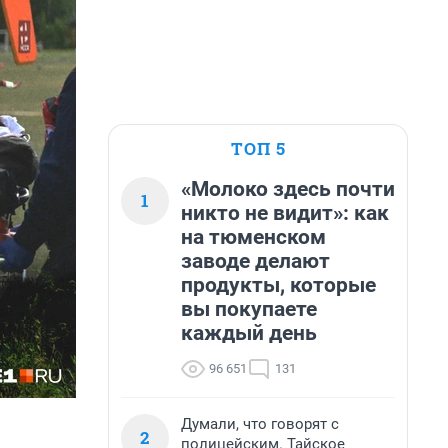
ТОП 5
«Молоко здесь почти
1
никто не видит»: как
на тюменском
заводе делают
продукты, которые
вы покупаете
каждый день
96 651
131
Думали, что говорят с
2
полицейским. Тайское