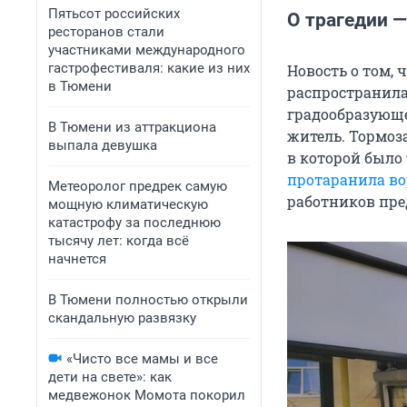
Пятьсот российских
О трагедии 
ресторанов стали
участниками международного
гастрофестиваля: какие из них
Новость о том, 
в Тюмени
распространила
градообразующе
В Тюмени из аттракциона
житель. Тормоз
выпала девушка
в которой было 
протаранила во
Метеоролог предрек самую
работников пре
мощную климатическую
катастрофу за последнюю
тысячу лет: когда всё
начнется
В Тюмени полностью открыли
скандальную развязку
«Чисто все мамы и все
дети на свете»: как
медвежонок Момота покорил