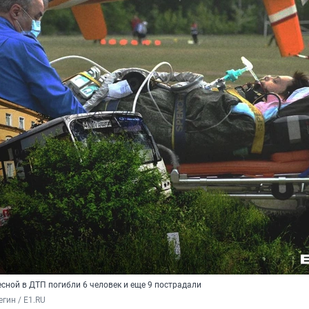
сной в ДТП погибли 6 человек и еще 9 пострадали
гин / E1.RU