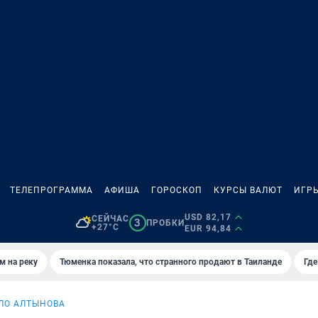
ТЕЛЕПРОГРАММА
АФИША
ГОРОСКОП
КУРСЫ ВАЛЮТ
ИГР
USD 82,17
СЕЙЧАС
3
ПРОБКИ
+27°C
EUR 94,84
м на реку
Тюменка показала, что странного продают в Таиланде
Где
ЛО АЛТЫНОВА