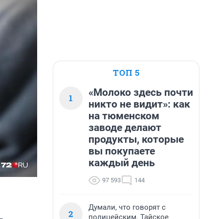
ТОП 5
«Молоко здесь почти
1
никто не видит»: как
на тюменском
заводе делают
продукты, которые
вы покупаете
каждый день
97 593
144
Думали, что говорят с
2
полицейским. Тайское