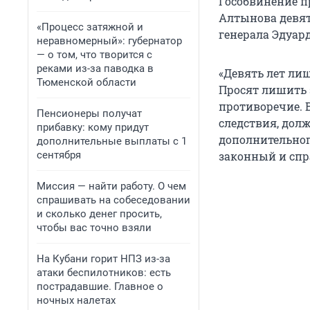
Гособвинение п
Алтынова девят
«Процесс затяжной и
генерала Эдуар
неравномерный»: губернатор
— о том, что творится с
реками из-за паводка в
«Девять лет ли
Тюменской области
Просят лишить 
противоречие. В
Пенсионеры получат
следствия, долж
прибавку: кому придут
дополнительного
дополнительные выплаты с 1
сентября
законный и спр
Миссия — найти работу. О чем
спрашивать на собеседовании
и сколько денег просить,
чтобы вас точно взяли
На Кубани горит НПЗ из-за
атаки беспилотников: есть
пострадавшие. Главное о
ночных налетах