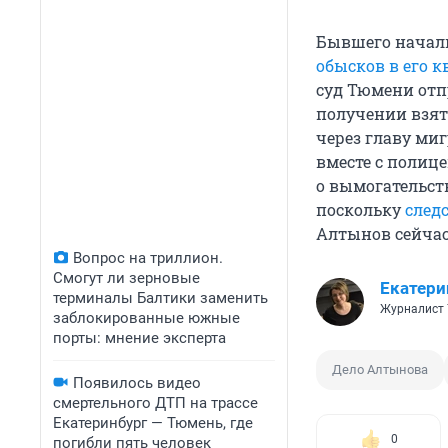
Бывшего началь
обысков в его к
суд Тюмени отп
получении взятк
через главу ми
вместе с полиц
о вымогательст
поскольку
след
Алтынов сейчас
Вопрос на триллион.
Смогут ли зерновые
Екатери
терминалы Балтики заменить
Журналист 
заблокированные южные
порты: мнение эксперта
Дело Алтынова
Появилось видео
смертельного ДТП на трассе
Екатеринбург — Тюмень, где
0
погибли пять человек