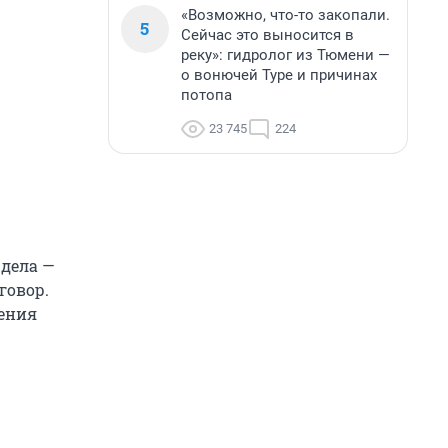
«Возможно, что-то закопали.
5
Сейчас это выносится в
реку»: гидролог из Тюмени —
о вонючей Туре и причинах
потопа
23 745
224
 дела —
говор.
шения