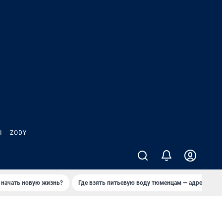
Ы
ZODY
 начать новую жизнь?
Где взять питьевую воду тюменцам — адреса