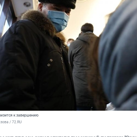
лизится к завершению
зова / 72.RU