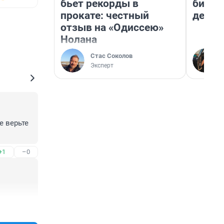
бьет рекорды в
бизне
прокате: честный
дешев
отзыв на «Одиссею»
Нолана
Стас Соколов
Эксперт
 верьте 
+1
–0
+1
–0