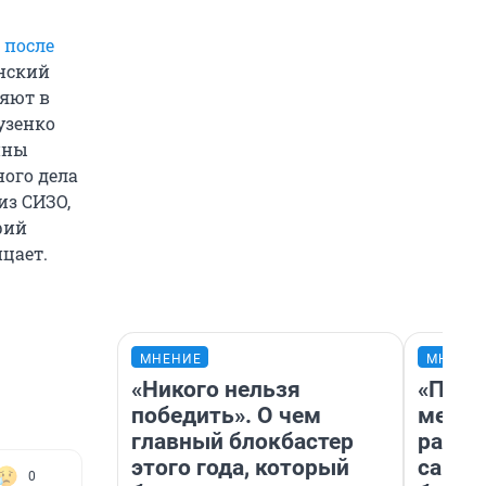
а
после
нский
няют в
узенко
ины
ого дела
из СИЗО,
рий
цает.
МНЕНИЕ
МНЕНИ
«Никого нельзя
«Поку
победить». О чем
мешке
главный блокбастер
расска
этого года, который
самом
0