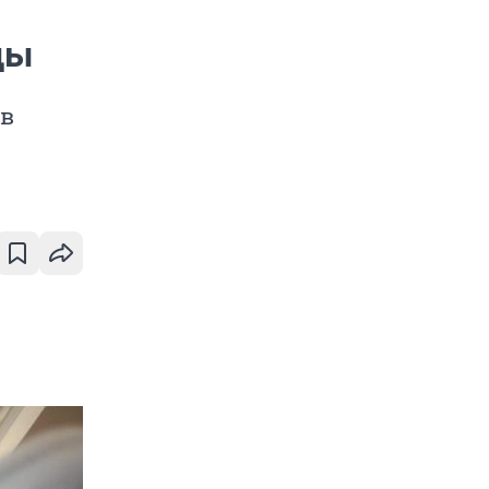
ды
 в