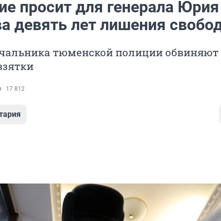
ие просит для генерала Юрия
а девять лет лишения свобо
чальника тюменской полиции обвиняют
взятки
17 812
тария