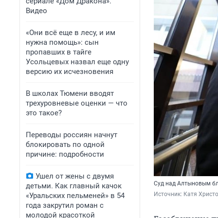
сериале «Дом Дракона».
Видео
«Они всё еще в лесу, и им
нужна помощь»: сын
пропавших в тайге
Усольцевых назвал еще одну
версию их исчезновения
В школах Тюмени вводят
трехуровневые оценки — что
это такое?
Переводы россиян начнут
блокировать по одной
причине: подробности
Ушел от жены с двумя
Суд над Алтыновым б
детьми. Как главный качок
Источник: 
Катя Христо
«Уральских пельменей» в 54
года закрутил роман с
молодой красоткой