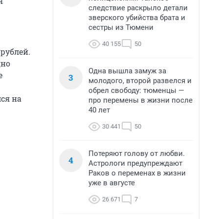
я
следствие раскрыло детали
зверского убийства брата и
сестры из Тюмени
40 155
50
рублей.
дно
Одна вышла замуж за
е
3
молодого, второй развелся и
обрел свободу: тюменцы —
мся на
про перемены в жизни после
40 лет
30 441
50
Потеряют голову от любви.
4
Астрологи предупреждают
Раков о переменах в жизни
уже в августе
26 671
7