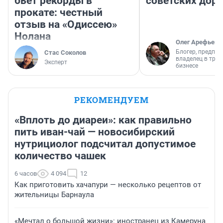
бьет рекорды в
советских доро
прокате: честный
отзыв на «Одиссею»
Нолана
Олег Арефьев
Блогер, предпри
Стас Соколов
владелец в тра
Эксперт
бизнесе
РЕКОМЕНДУЕМ
«Вплоть до диареи»: как правильно
пить иван-чай — новосибирский
нутрициолог подсчитал допустимое
количество чашек
6 часов
4 094
12
Как приготовить хачапури — несколько рецептов от
жительницы Барнаула
«Мечтал о большой жизни»: иностранец из Камеруна