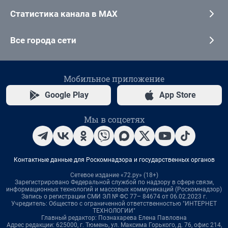
Статистика канала в MAX
Все города сети
Мобильное приложение
Google Play
App Store
Мы в соцсетях
Контактные данные для Роскомнадзора и государственных органов
Сетевое издание «72.ру» (18+)
Зарегистрировано Федеральной службой по надзору в сфере связи,
информационных технологий и массовых коммуникаций (Роскомнадзор)
Запись о регистрации СМИ ЭЛ № ФС 77– 84674 от 06.02.2023 г.
Учредитель: Общество с ограниченной ответственностью "ИНТЕРНЕТ
ТЕХНОЛОГИИ"
Главный редактор: Познахарева Елена Павловна
Адрес редакции: 625000, г. Тюмень, ул. Максима Горького, д. 76, офис 214,