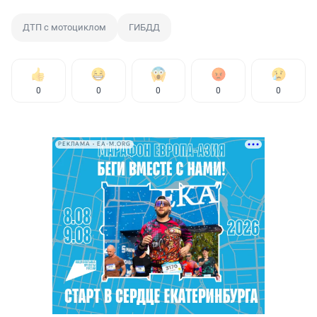
ДТП с мотоциклом
ГИБДД
0
0
0
0
0
РЕКЛАМА • EA-M.ORG