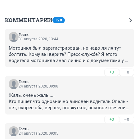
КОММЕНТАРИИ
128
Гость
31 августа 2020, 13:44
Мотоцикл был зарегистрирован, не надо ля ля тут 
болтать. Кому вы верите? Пресс-службе? Я этого 
водителя мотоцикла знал лично и с документами у 
него всегда было все в порядке. Вина водителя 
+0
–0
автомобиля и это факт и на этом поставим точку. А 
по поводу того, почему на мотоцикле находилась 15 
Гость
пассажирка, это не наше дело. Катать никого не 
24 августа 2020, 09:08
запрещено.
Жаль, очень жаль.....

Кто пишет что однозначно виновен водитель Опель - 
нет, скорее оба, вернее, это жуткое, роковое стечение 
обстоятельств. Один поворачивал не там, другой ехал 
+0
–0
с превышением и на НЕзарег мотике. 

Единственное - возможно, положив мотик, 
Гость
среагировав моментально, он спас жизнь девочки.... 
24 августа 2020, 09:05
Девочке здоровья.
