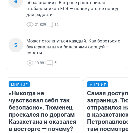
4
образовании». В стране растет число
стобалльников ЕГЭ — почему это не повод
для радости
21 829
16
Может столкнуться каждый. Как бороться с
5
бактериальными болезнями овощей —
советы
19 881
5
МНЕНИЕ
МНЕНИЕ
«Никогда не
Самая доступн
чувствовал себя так
заграница. Тю
безопасно». Тюменец
отправился на
проехался по дорогам
в казахстански
Казахстана и оказался
Петропавловск
в восторге — почему?
там посмотрет