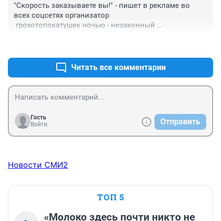
"Скорость заказываете вы!" - пишет в рекламе во 
Мужчину не вернуть, царствие небесное... Родным и 
всех соцсетях организатор 

близким соболезнования.
 грохотопокатушек ночью - незаконный 
предприниматель. Так что отвечать должен и он 
+0
–0
тоже.

Но в Тюмени никто ни за что не отвечает, 
получается?
Читать все комментарии
Гость
Отправить
Войти
Новости СМИ2
ТОП 5
«Молоко здесь почти никто не