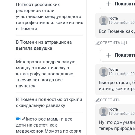
Показат
Пятьсот российских
ресторанов стали
участниками международного
Гость
гастрофестиваля: какие из них
19 сентября 20
в Тюмени
Вся Тюмень как 
В Тюмени из аттракциона
ОТВЕТИТЬ
1
выпала девушка
Показат
Метеоролог предрек самую
мощную климатическую
Гость
катастрофу за последнюю
19 сентября 20
тысячу лет: когда всё
Быстро строят, 
начнется
истину, как ветр
В Тюмени полностью открыли
ОТВЕТИТЬ
скандальную развязку
Гость
19 сентября 20
«Чисто все мамы и все
Ну что домучали
дети на свете»: как
теперь природа 
медвежонок Момота покорил