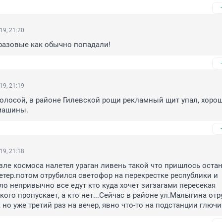
19, 21:20
разовые как обычно попадали!
19, 21:19
олосой, в районе Гилевской рощи рекламный щит упал, хорошо
 машины.
19, 21:18
озле космоса налетел ураган ливень такой что пришлось остан
тер.потом отрубился светофор на перекрестке республики и 
о непривычно все едут кто куда хочет зигзагами пересекая 
кого пропускает, а кто нет...Сейчас в районе ул.Малыгина отру
, но уже третий раз на вечер, явно что-то на подстанции глючи