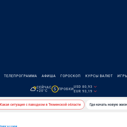
ТЕЛЕПРОГРАММА
АФИША
ГОРОСКОП
КУРСЫ ВАЛЮТ
ИГР
USD 80,93
СЕЙЧАС
5
ПРОБКИ
+20°C
EUR 93,19
Какая ситуация с паводком в Тюменской области
Где начать новую жиз