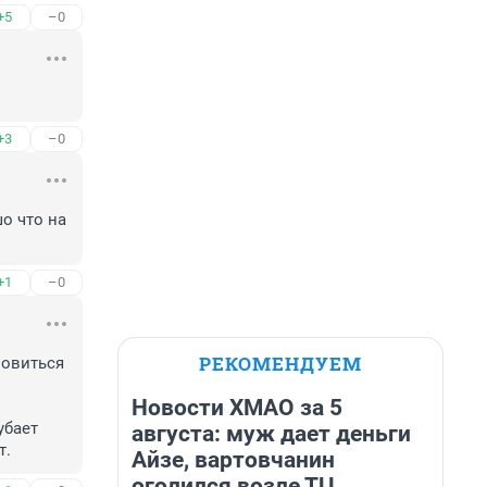
+5
–0
+3
–0
 что на 
+1
–0
РЕКОМЕНДУЕМ
овиться 
Новости ХМАО за 5
бает 
августа: муж дает деньги
т.
Айзе, вартовчанин
оголился возле ТЦ,