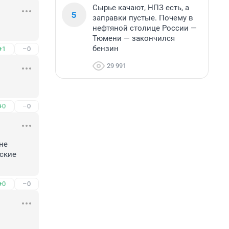
Сырье качают, НПЗ есть, а
5
заправки пустые. Почему в
нефтяной столице России —
Тюмени — закончился
бензин
+1
–0
29 991
+0
–0
е 
ские 
+0
–0
 