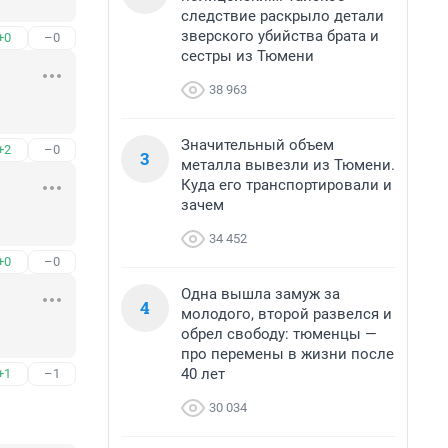
следствие раскрыло детали
зверского убийства брата и
+0
–0
сестры из Тюмени
38 963
Значительный объем
+2
–0
3
металла вывезли из Тюмени.
Куда его транспортировали и
зачем
34 452
+0
–0
Одна вышла замуж за
4
молодого, второй развелся и
обрел свободу: тюменцы —
про перемены в жизни после
40 лет
+1
–1
30 034