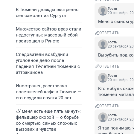
Гость
В Тюмени дважды экстренно
20 сентября 20
сел самолет из Сургута
Меня с сыном ур
Множество сайтов враз стали
ОТВЕТИТЬ
недоступны: массовый сбой
произошел в Рунете
Гость
20 сентября 20
Следователи возбудили
Вырубить под ко
уголовное дело после
падения 19-летней тюменки с
ОТВЕТИТЬ
аттракциона
Гость
20 сентября 20
Иностранец расстрелял
Кто нибудь скаж
посетителей кафе в Тюмени —
тюменец металл
его осудили спустя 20 лет
ОТВЕТИТЬ
«У меня есть еще пять минут»:
Гость
фельдшер скорой — о борьбе
20 сентября 20
со смертью, самых сложных
Я так понимаю, ч
вызовах и чувстве