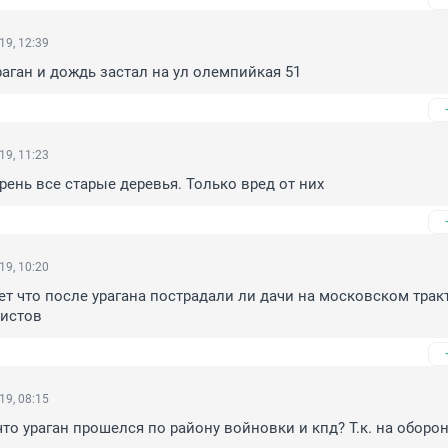
19, 12:39
аган и дождь застал на ул олемпийкая 51
19, 11:23
рень все старые деревья. Только вред от них
19, 10:20
ет что после урагана пострадали ли дачи на московском тракт
истов
19, 08:15
то ураган прошелся по району войновки и кпд? Т.к. на оборон