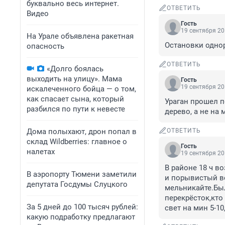
буквально весь интернет.
ОТВЕТИТЬ
Видео
Гость
19 сентября 20
На Урале объявлена ракетная
Остановки одно
опасность
ОТВЕТИТЬ
«Долго боялась
выходить на улицу». Мама
Гость
19 сентября 20
искалеченного бойца — о том,
как спасает сына, который
Ураган прошел п
разбился по пути к невесте
дерево, а не на
Дома полыхают, дрон попал в
ОТВЕТИТЬ
склад Wildberries: главное о
Гость
налетах
19 сентября 20
В районе 18 ч в
В аэропорту Тюмени заметили
и порывистый ве
депутата Госдумы Слуцкого
мельникайте.Был
перекрёсток,кто 
За 5 дней до 100 тысяч рублей:
свет на мин 5-10
какую подработку предлагают