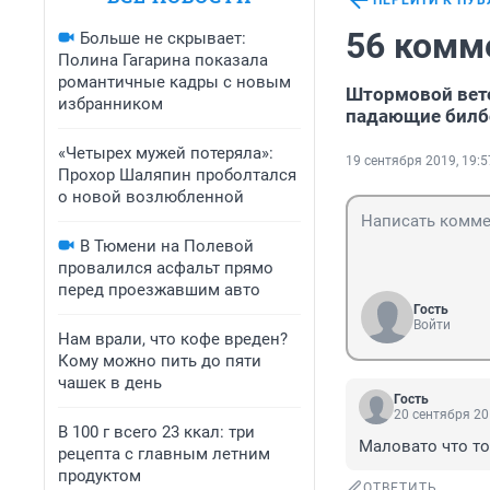
ПЕРЕЙТИ К ПУ
56 комм
Больше не скрывает:
Полина Гагарина показала
романтичные кадры с новым
Штормовой вет
избранником
падающие бил
«Четырех мужей потеряла»:
19 сентября 2019, 19:5
Прохор Шаляпин проболтался
о новой возлюбленной
В Тюмени на Полевой
провалился асфальт прямо
перед проезжавшим авто
Гость
Войти
Нам врали, что кофе вреден?
Кому можно пить до пяти
чашек в день
Гость
20 сентября 20
В 100 г всего 23 ккал: три
Маловато что то
рецепта с главным летним
продуктом
ОТВЕТИТЬ