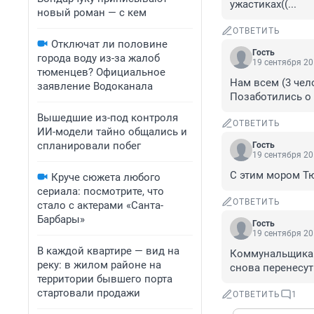
ужастиках((...
новый роман — с кем
ОТВЕТИТЬ
Отключат ли половине
Гость
города воду из-за жалоб
19 сентября 20
тюменцев? Официальное
Нам всем (3 чел
заявление Водоканала
Позаботились о 
Вышедшие из-под контроля
ОТВЕТИТЬ
ИИ-модели тайно общались и
спланировали побег
Гость
19 сентября 20
С этим мором Тю
Круче сюжета любого
сериала: посмотрите, что
ОТВЕТИТЬ
стало с актерами «Санта-
Барбары»
Гость
19 сентября 20
В каждой квартире — вид на
Коммунальщикам
реку: в жилом районе на
снова перенесут
территории бывшего порта
стартовали продажи
ОТВЕТИТЬ
1