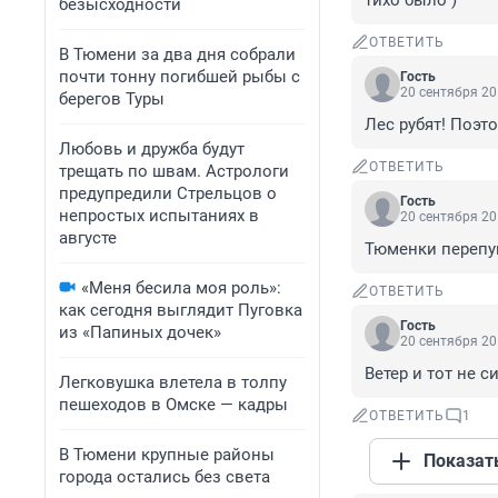
тихо было )
безысходности
ОТВЕТИТЬ
В Тюмени за два дня собрали
почти тонну погибшей рыбы с
Гость
20 сентября 20
берегов Туры
Лес рубят! Поэто
Любовь и дружба будут
ОТВЕТИТЬ
трещать по швам. Астрологи
предупредили Стрельцов о
Гость
непростых испытаниях в
20 сентября 20
августе
Тюменки перепу
«Меня бесила моя роль»:
ОТВЕТИТЬ
как сегодня выглядит Пуговка
Гость
из «Папиных дочек»
20 сентября 20
Ветер и тот не 
Легковушка влетела в толпу
пешеходов в Омске — кадры
ОТВЕТИТЬ
1
В Тюмени крупные районы
Показат
города остались без света