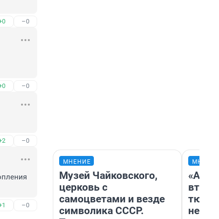
+0
–0
+0
–0
+2
–0
МНЕНИЕ
МНЕНИ
Музей Чайковского,
«Арен
пления 
церковь с
втрое
самоцветами и везде
тюмен
+1
–0
символика СССР.
нефор