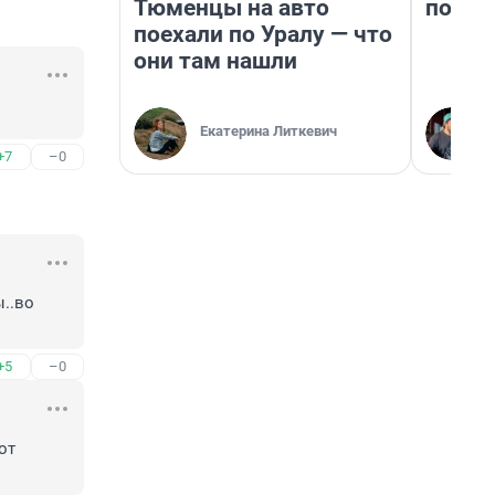
Тюменцы на авто
почем
поехали по Уралу — что
они там нашли
Екатерина Литкевич
+7
–0
.во 
+5
–0
т 