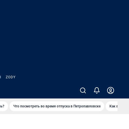
Ы
ZODY
нь?
Что посмотреть во время отпуска в Петропавловске
Как выжива