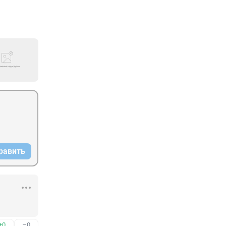
равить
+0
–0