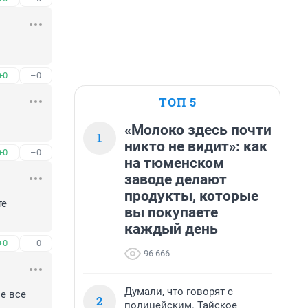
+0
–0
ТОП 5
«Молоко здесь почти
1
никто не видит»: как
+0
–0
на тюменском
заводе делают
продукты, которые
е 
вы покупаете
каждый день
+0
–0
96 666
Думали, что говорят с
е все 
2
полицейским. Тайское