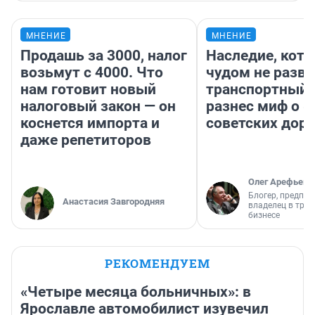
МНЕНИЕ
МНЕНИЕ
Продашь за 3000, налог
Наследие, кото
возьмут с 4000. Что
чудом не разва
нам готовит новый
транспортный 
налоговый закон — он
разнес миф о 
коснется импорта и
советских доро
даже репетиторов
Олег Арефьев
Блогер, предпри
Анастасия Завгородняя
владелец в тра
бизнесе
РЕКОМЕНДУЕМ
«Четыре месяца больничных»: в
Ярославле автомобилист изувечил