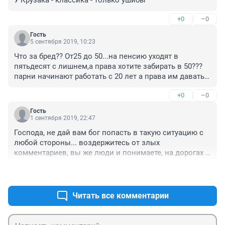
У Крузака - классика - только ушибы
+0
–0
Гость
5 сентября 2019, 10:23
Что за бред?? От25 до 50...на пенсию уходят в 
пятьдесят с лишнем,а права хотите забирать в 50???
парни начинают работать с 20 лет а права им давать в 
25???у нас чаще всего бьются люди среднего 
+0
–0
возраста.потому как летают без ума. .тут скорее всего 
дедушка думал,на крузаке можно и обогнать а 
Гость
встречка прижмется к обочине.но не вышло.
1 сентября 2019, 22:47
Господа, не дай вам бог попасть в такую ситуацию с 
любой стороны... воздержитесь от злых 
комментариев, вы же люди и понимаете, на дорогах 
всякое может случиться. Пострадавшим 
+0
–0
выздоровления, соболезнования...
Читать все комментарии