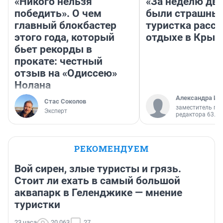
«Никого нельзя
«За неделю две
победить». О чем
были страшные
главный блокбастер
туристка расск
этого года, который
отдыхе в Крым
бьет рекорды в
прокате: честный
отзыв на «Одиссею»
Нолана
Александра Ис
Стас Соколов
заместитель гл
Эксперт
редактора 63.RU
РЕКОМЕНДУЕМ
Вой сирен, злые туристы и грязь.
Стоит ли ехать в самый большой
аквапарк в Геленджике — мнение
туристки
23 часа
20 063
27