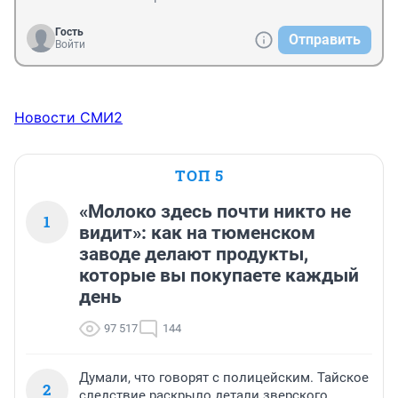
молодого парня на ноги?
Гость
Отправить
Войти
Новости СМИ2
ТОП 5
«Молоко здесь почти никто не
1
видит»: как на тюменском
заводе делают продукты,
которые вы покупаете каждый
день
97 517
144
Думали, что говорят с полицейским. Тайское
2
следствие раскрыло детали зверского