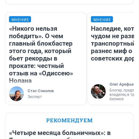
МНЕНИЕ
МНЕНИЕ
«Никого нельзя
Наследие, кото
победить». О чем
чудом не разва
главный блокбастер
транспортный 
этого года, который
разнес миф о 
бьет рекорды в
советских доро
прокате: честный
отзыв на «Одиссею»
Нолана
Олег Арефьев
Блогер, предпри
Стас Соколов
владелец в тра
Эксперт
бизнесе
РЕКОМЕНДУЕМ
«Четыре месяца больничных»: в