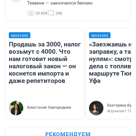
Тюмени — закончился бензин
29 834
298
МНЕНИЕ
МНЕНИЕ
Продашь за 3000, налог
«Заезжаешь на
возьмут с 4000. Что
заправку, а там
нам готовит новый
нулям»: смотри
налоговый закон — он
дела с топливо
коснется импорта и
маршруте Тюм
даже репетиторов
Уфа
Екатерина Бур
Анастасия Завгородняя
Журналист 72.R
РЕКОМЕНДУЕМ