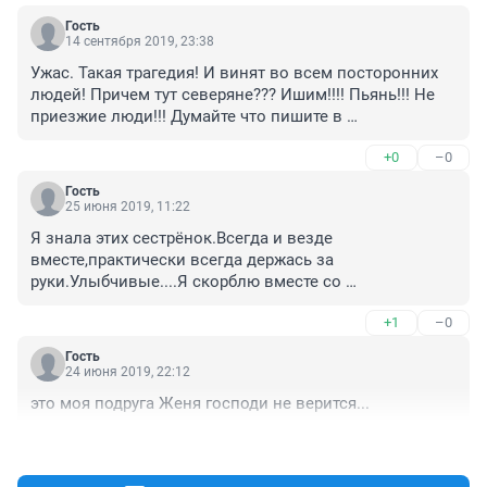
Гость
14 сентября 2019, 23:38
Ужас. Такая трагедия! И винят во всем посторонних 
людей! Причем тут северяне??? Ишим!!!! Пьянь!!! Не 
приезжие люди!!! Думайте что пишите в 
коментариях!!! Прежде чем писать!

+0
–0
Плохо что у нас нет законов "Жизнь за Жизнь"!!!
Гость
25 июня 2019, 11:22
Я знала этих сестрёнок.Всегда и везде 
вместе,практически всегда держась за 
руки.Улыбчивые....Я скорблю вместе со 
всеми.Царствие Небесное.Родителям и близким сил 
+1
–0
и соболезнования.
Гость
24 июня 2019, 22:12
это моя подруга Женя господи не верится...
+0
–0