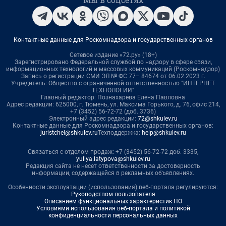
Контактные данные для Роскомнадзора и государственных органов
Сетевое издание «72.ру» (18+)
Зарегистрировано Федеральной службой по надзору в сфере связи,
информационных технологий и массовых коммуникаций (Роскомнадзор)
Запись о регистрации СМИ ЭЛ № ФС 77– 84674 от 06.02.2023 г.
Учредитель: Общество с ограниченной ответственностью "ИНТЕРНЕТ
ТЕХНОЛОГИИ"
Главный редактор: Познахарева Елена Павловна
Адрес редакции: 625000, г. Тюмень, ул. Максима Горького, д. 76, офис 214,
+7 (3452) 56-72-72 (доб. 3736)
Электронный адрес редакции:
72@shkulev.ru
Контактные данные для Роскомнадзора и государственных органов:
juristchel@shkulev.ru
Техподдержка:
help@shkulev.ru
Связаться с отделом продаж: +7 (3452) 56-72-72 доб. 3335,
yuliya.latypova@shkulev.ru
Редакция сайта не несет ответственности за достоверность
информации, содержащейся в рекламных объявлениях.
Особенности эксплуатации (использования) веб-портала регулируются:
Руководством пользователя
Описанием функциональных характеристик ПО
Условиями использования веб-портала и политикой
конфиденциальности персональных данных