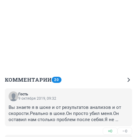
КОММЕНТАРИИ
20
Гость
9 октября 2019, 09:32
Вы знаете я в шоке и от результатов анализов и от 
скорости.Реально в шоке.Он просто убил меня.Он 
оставил нам столько проблем после себяя.Я не 
говорила что он прав.Мне никто не говорил что он 
+0
–0
был пьный,чесно.Я просто ненавижу этого человека 