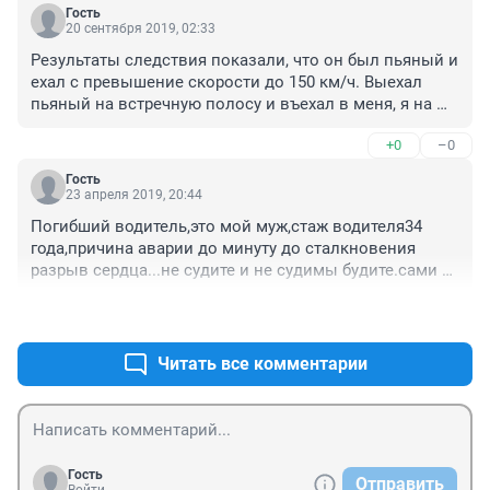
за его поступок.И мне столько расхлёбывать еще 
Гость
после него.Не знаю как жить дальше с этим...
20 сентября 2019, 02:33
Результаты следствия показали, что он был пьяный и 
ехал с превышение скорости до 150 км/ч. Выехал 
пьяный на встречную полосу и въехал в меня, я на 
костылях 5,5 месяцев. Я лишилась работы, я без 
+0
–0
машины, и мне его жена говорит что он прав???
Гость
23 апреля 2019, 20:44
Погибший водитель,это мой муж,стаж водителя34 
года,причина аварии до минуту до сталкновения 
разрыв сердца...не судите и не судимы будите.сами 
наркоманы херовы,лишь бы обосрать всех.Дай бог 
+0
–0
здоровья пострадавшим
Читать все комментарии
Гость
Отправить
Войти