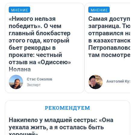
МНЕНИЕ
МНЕНИЕ
«Никого нельзя
Самая доступн
победить». О чем
заграница. Тю
главный блокбастер
отправился на
этого года, который
в казахстански
бьет рекорды в
Петропавловск
прокате: честный
там посмотрет
отзыв на «Одиссею»
Нолана
Стас Соколов
Анатолий Кузн
Эксперт
РЕКОМЕНДУЕМ
Накипело у младшей сестры: «Она
уехала жить, а я осталась быть
хорошей»