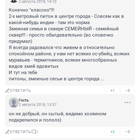
2 августа 2018, 14:10
Конечно "классно"!!!

2-х метровый питон в центре города - Совсем как в 
какой-нибудь индии - там это норма

Змеиная семья в сквере СЕМЕЙНЫЙ - семейный 
сквер!!! - просто обалдевательно (во словечко 
придумал)

Я всегда радовался что живем в относительно 
спокойном районе, у нам нет всяких ос-убийц, всяких 
муравьев - термитников, всяких многообразных 
видов змей ядовитых

И тут на тебе 

питоны, змеиные сесьи в центре города ...
+1
–0
ОТВЕТИТЬ
Гость
2 августа 2018, 13:57
он не добрый, он сытый, видимо хозяином 
подкрепился и пополз)
+2
–0
ОТВЕТИТЬ
1