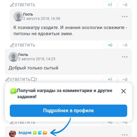
+1
–0
ОТВЕТИТЬ
Гость
2 августа 2018, 16:58
К психиатру сходите. И знания зоологии освежите - 
питоны не ядовитые змеи.
+0
–0
ОТВЕТИТЬ
Гость
2 августа 2018, 14:25
Добрый только сытый
+1
–0
ОТВЕТИТЬ
1
Получай награды за комментарии и другие 
Гость
2 августа 2018, 15:08
задания!
Чем дальше,тем страшнее))Куда катимся?вообще 
Подробнее в профиле
беспредел???
+0
–0
ОТВЕТИТЬ
Андрев