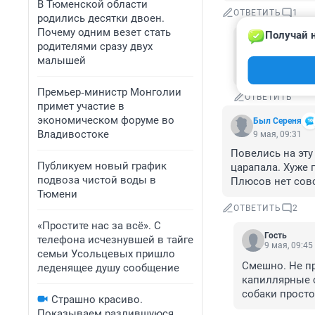
В Тюменской области
ОТВЕТИТЬ
1
родились десятки двоен.
Почему одним везет стать
Получай н
Гость
родителями сразу двух
10 мая, 00:5
малышей
😊😁😊
Премьер‑министр Монголии
ОТВЕТИТЬ
примет участие в
экономическом форуме во
Был Сереня
Владивостоке
9 мая, 09:31
Повелись на эту 
Публикуем новый график
царапала. Хуже 
подвоза чистой воды в
Плюсов нет сов
Тюмени
ОТВЕТИТЬ
2
«Простите нас за всё». С
Гость
телефона исчезнувшей в тайге
9 мая, 09:45
семьи Усольцевых пришло
Смешно. Не пр
леденящее душу сообщение
капиллярные с
собаки просто
Страшно красиво.
Показываем разлившуюся