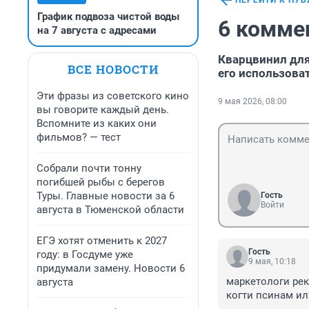
ПЕРЕЙТИ К ПУ
График подвоза чистой воды
6 комме
на 7 августа с адресами
Кварцвинил для
ВСЕ НОВОСТИ
его использова
Эти фразы из советского кино
9 мая 2026, 08:00
вы говорите каждый день.
Вспомните из каких они
фильмов? — тест
Собрали почти тонну
погибшей рыбы с берегов
Туры. Главные новости за 6
Гость
Войти
августа в Тюменской области
ЕГЭ хотят отменить к 2027
Гость
году: в Госдуме уже
9 мая, 10:18
придумали замену. Новости 6
маркетологи рек
августа
когти псинам ил