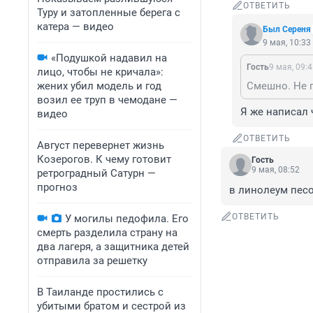
ОТВЕТИТЬ
Туру и затопленные берега с
катера — видео
Был Сереня
9 мая, 10:33
«Подушкой надавил на
Гость
9 мая, 09:
лицо, чтобы не кричала»:
жених убил модель и год
возил ее труп в чемодане —
Я же написал 
видео
ОТВЕТИТЬ
Август перевернет жизнь
Козерогов. К чему готовит
Гость
9 мая, 08:52
ретроградный Сатурн —
прогноз
в линолеум пес
ОТВЕТИТЬ
У могилы педофила. Его
смерть разделила страну на
два лагеря, а защитника детей
отправила за решетку
В Таиланде простились с
убитыми братом и сестрой из