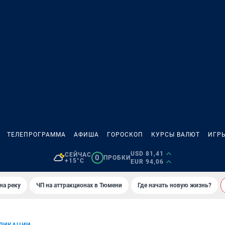
ТЕЛЕПРОГРАММА
АФИША
ГОРОСКОП
КУРСЫ ВАЛЮТ
ИГР
USD 81,41
СЕЙЧАС
0
ПРОБКИ
+15°C
EUR 94,06
на реку
ЧП на аттракционах в Тюмени
Где начать новую жизнь?