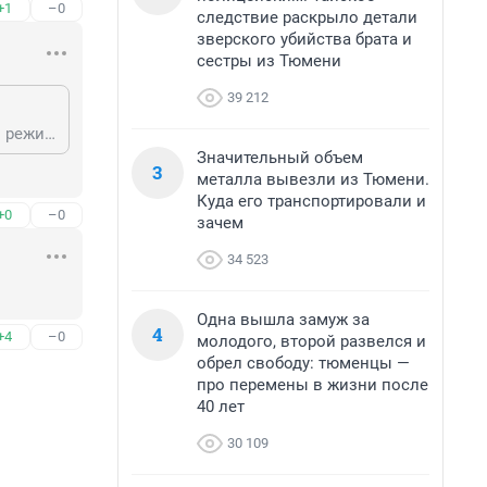
+1
–0
следствие раскрыло детали
зверского убийства брата и
сестры из Тюмени
39 212
Смешно. Не пробовали собачке когти подрезать раз в 2 недели? При таком режиме капиллярные сосуды уходят вглубь и собаке не больно при этой процедуре + ногти собаки просто не достают до пола, чтобы его царапать.
Значительный объем
3
металла вывезли из Тюмени.
Куда его транспортировали и
+0
–0
зачем
34 523
Одна вышла замуж за
4
+4
–0
молодого, второй развелся и
обрел свободу: тюменцы —
про перемены в жизни после
40 лет
30 109