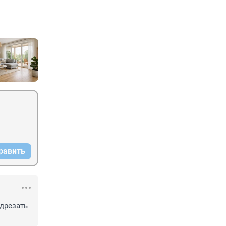
равить
дрезать 