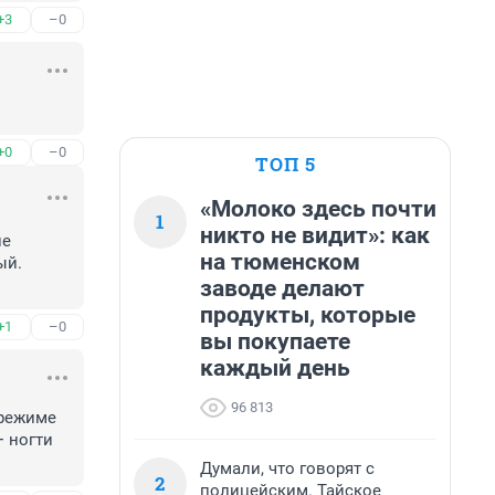
+3
–0
+0
–0
ТОП 5
«Молоко здесь почти
1
никто не видит»: как
е 
на тюменском
й. 
заводе делают
продукты, которые
+1
–0
вы покупаете
каждый день
96 813
режиме 
 ногти 
Думали, что говорят с
2
полицейским. Тайское