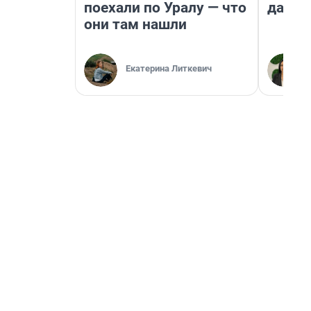
поехали по Уралу — что
даже 
они там нашли
Екатерина Литкевич