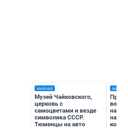
МНЕНИЕ
МНЕНИ
Музей Чайковского,
Прода
церковь с
возьм
самоцветами и везде
нам г
символика СССР.
налог
Тюменцы на авто
косне