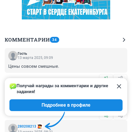
КОММЕНТАРИИ
34
Гость
13 марта 2025, 09:09
Цены совсем смешные.
+1
–0
Получай награды за комментарии и другие 
Гость
13 марта 2025, 08:53
задания!
сколько они наркотой убили за это время, каждый 
Подробнее в профиле
кирпич чья то дочь или сын
+6
–0
280208213