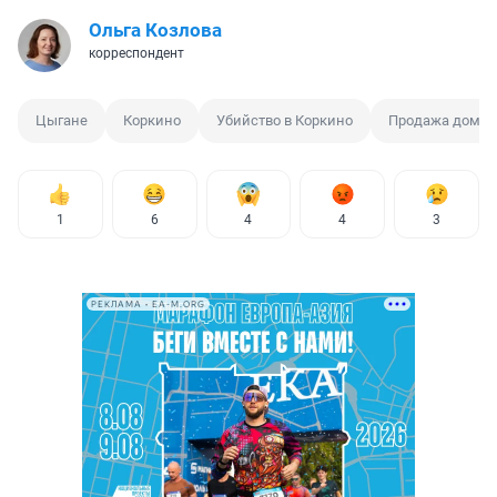
Ольга Козлова
корреспондент
Цыгане
Коркино
Убийство в Коркино
Продажа дома
1
6
4
4
3
РЕКЛАМА • EA-M.ORG