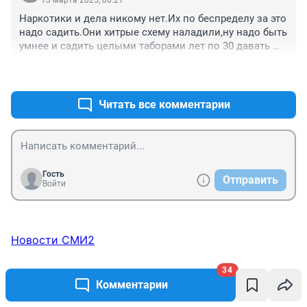
13 марта 2025, 08:21
Наркотики и дела никому нет.Их по беспределу за это 
надо садить.Они хитрые схему наладили,ну надо быть 
умнее и садить целыми таборами лет по 30 давать 
Чтобы мелкий лет в 14 сел и вышел в 45,без права на 
+6
–0
амнистию.Лучше конечно пожизненно.
Читать все комментарии
Гость
Отправить
Войти
Новости СМИ2
34
ТОП 5
Комментарии