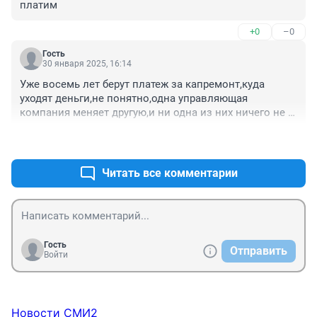
платим
+0
–0
Гость
30 января 2025, 16:14
Уже восемь лет берут платеж за капремонт,куда 
уходят деньги,не понятно,одна управляющая 
компания меняет другую,и ни одна из них ничего не 
сделала,за это время и эти деньги,я мог 
+0
–0
собственными силами покрасить стены в 
подъезде,залить крышу над головой,которая 
ежегодно протекает в зимний период, и не надо было 
Читать все комментарии
бы платить финансовой прослойке,под 
названием,"Управляющая компания".которая не 
понятно чем управляет.
Гость
Отправить
Войти
Новости СМИ2