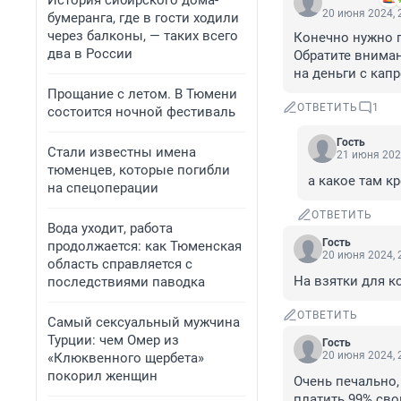
История сибирского дома-
20 июня 2024, 
бумеранга, где в гости ходили
через балконы, — таких всего
Конечно нужно п
два в России
Обратите вниман
на деньги с кап
Прощание с летом. В Тюмени
ОТВЕТИТЬ
1
состоится ночной фестиваль
Гость
Стали известны имена
21 июня 202
тюменцев, которые погибли
а какое там кр
на спецоперации
ОТВЕТИТЬ
Вода уходит, работа
Гость
продолжается: как Тюменская
20 июня 2024, 
область справляется с
На взятки для к
последствиями паводка
ОТВЕТИТЬ
Самый сексуальный мужчина
Турции: чем Омер из
Гость
20 июня 2024, 
«Клюквенного щербета»
покорил женщин
Очень печально,
платить 99% сво