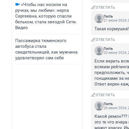
«Чтобы нас носили на
ОТВЕТИТЬ
ручках, мы любим»: нерпа
Сергеевна, которую спасли
Гость
21 июня 2024, 
бельком, стала звездой Сети.
Видео
Такая кормушка!
ОТВЕТИТЬ
Пассажирка тюменского
автобуса стала
Гость
свидетельницей, как мужчина
20 июня 2024, 
удовлетворял сам себя
Если верить вся
всяким рейтинга
предположить, ч
гонщиками за не
Ответ верен каж
ОТВЕТИТЬ
Гость
20 июня 2024, 
Какой ремон??? 
это те что вчера
мажут краску. И