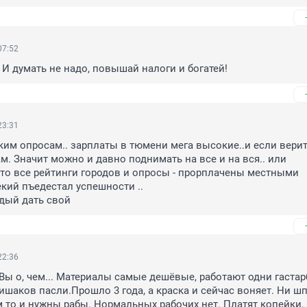
07:52
 И думать не надо, повышай налоги и богатей!
23:31
ким опросам.. зарплаты в тюмени мега высокие..и если верит
м. Значит можно и давно поднимать на все и на вся.. или 
то все рейтинги городов и опросы - прорплачены местными 
кий пъедестал успешности .. 

дый дать свой
22:36
Вы о, чем... Материалы самые дешёвые, работают одни гастарб
 ишаков пасли.Прошло 3 года, а краска и сейчас воняет. Ни ш
м то и нужны рабы. Нормальных рабочих нет. Платят копейки, 