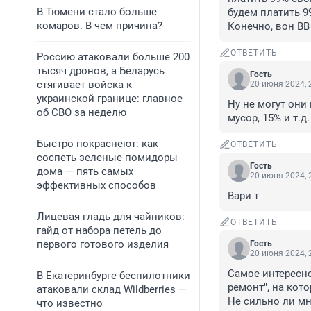
В Тюмени стало больше
будем платить 99,
комаров. В чем причина?
Конечно, вон ВВ
ОТВЕТИТЬ
Россию атаковали больше 200
тысяч дронов, а Беларусь
Гость
стягивает войска к
20 июня 2024, 
украинской границе: главное
Ну не могут они 
об СВО за неделю
мусор, 15% и т.д.
Быстро покраснеют: как
ОТВЕТИТЬ
соспеть зеленые помидоры
Гость
дома — пять самых
20 июня 2024, 
эффективных способов
Вари т
Лицевая гладь для чайников:
ОТВЕТИТЬ
гайд от набора петель до
первого готового изделия
Гость
20 июня 2024, 
Самое интересно
В Екатеринбурге беспилотники
ремонт", на кот
атаковали склад Wildberries —
Не сильно ли м
что известно