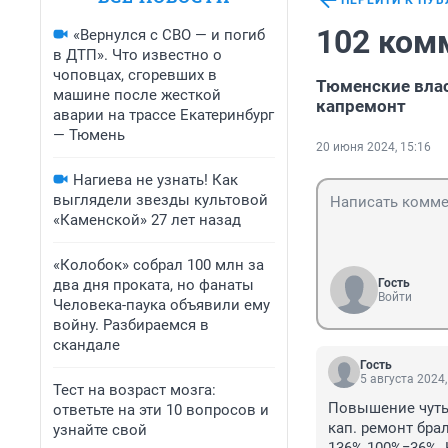
ПЕРЕЙТИ К ПУ
102 ком
«Вернулся с СВО — и погиб
в ДТП». Что известно о
чоповцах, сгоревших в
Тюменские влас
машине после жесткой
капремонт
аварии на трассе Екатеринбург
— Тюмень
20 июня 2024, 15:16
Нагиева не узнать! Как
выглядели звезды культовой
«Каменской» 27 лет назад
«Колобок» собрал 100 млн за
два дня проката, но фанаты
Гость
Войти
Человека-паука объявили ему
войну. Разбираемся в
скандале
Гость
5 августа 2024,
Тест на возраст мозга:
Повышение чуть 
ответьте на эти 10 вопросов и
кап. ремонт брал
узнайте свой