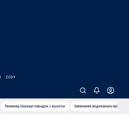
Ы
ZODY
Тюменец показал паводок с высоты
Заявление водоканала про запа