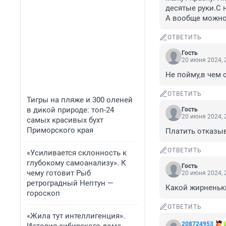
десятые руки.С н
А вообще можно
ОТВЕТИТЬ
Гость
20 июня 2024, 
Не пойму,в чем с
ОТВЕТИТЬ
Тигры на пляже и 300 оленей
в дикой природе: топ-24
Гость
20 июня 2024, 
самых красивых бухт
Приморского края
Платить отказыв
ОТВЕТИТЬ
«Усиливается склонность к
глубокому самоанализу». К
Гость
чему готовит Рыб
20 июня 2024, 
ретроградный Нептун —
Какой жирненьк
гороскоп
ОТВЕТИТЬ
«Жила тут интеллигенция».
208724953