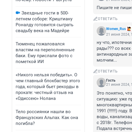
Пишите не пишите
Звездные гости в 500-
летнем соборе: Криштиану
ОТВЕТИТЬ
Роналду готовится сыграть
Women_Rus
свадьбу века на Мадейре
21 июня 2024, 
ну что, ипотечн
Тюменец пожаловался
рады??? со всех
властям на переполненные
антинародные зак
баки. Ему прислали фото с
молчим...
пометкой ИИ
ОТВЕТИТЬ
«Никого нельзя победить». О
чем главный блокбастер этого
Гость
21 июня 2024, 
года, который бьет рекорды в
прокате: честный отзыв на
Это понятно, чт
«Одиссею» Нолана
ситуацию: уже п
многоквартирных
1991 (!!!!!!) год
Тело россиянки нашли во
воды, канализац
Французских Альпах. Как она
с 2018г. Телефон
погибла?
Подала встречны