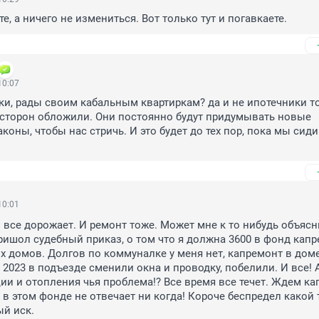
, а ничего не измениться. Вот только тут и погавкаете.
10:07
ики, рады своим кабальным квартиркам? да и не ипотечники то
 сторон обложили. Они постоянно будут придумывать новые 
оны, чтобы нас стричь. И это будет до тех пор, пока мы сиди
10:01
о все дорожает. И ремонт тоже. Может мне к то нибудь объясни
ришол судебный приказ, о том что я должна 3600 в фонд капр
 домов. Долгов по коммуналке у меня нет, капремонт в доме
у. В 2023 в подъезде сменили окна и проводку, побелили. И все! 
ии и отопления чья проблема!? Все время все течет. Ждем ка
 в этом фонде не отвечает ни когда! Короче беспредел какой т
й иск.