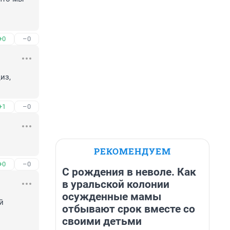
+0
–0
з, 
+1
–0
РЕКОМЕНДУЕМ
+0
–0
С рождения в неволе. Как
в уральской колонии
осужденные мамы
 
отбывают срок вместе со
своими детьми