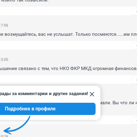
Нехило так повысили.
17:06
не возмущайтесь, вас не услышат. Только посмеются......им пл
13:00
вышение связано с тем, что НКО ФКР МКД огромная финансов
рады за комментарии и другие задания!
17:02
у то еле платим зимой. А вы повышать вздумали. Вы что ли н
Подробнее в профиле
ли посадить?
10:29