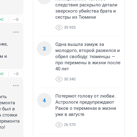
следствие раскрыло детали
зверского убийства брата и
сестры из Тюмени
+0
–0
39 955
же, 
Одна вышла замуж за
3
молодого, второй развелся и
м и 
обрел свободу: тюменцы —
про перемены в жизни после
40 лет
+0
–0
30 340
Потеряют голову от любви.
ть 
4
Астрологи предупреждают
емонта 
Раков о переменах в жизни
 был в 
уже в августе
А стояки 
премонта 
26 570
о! 