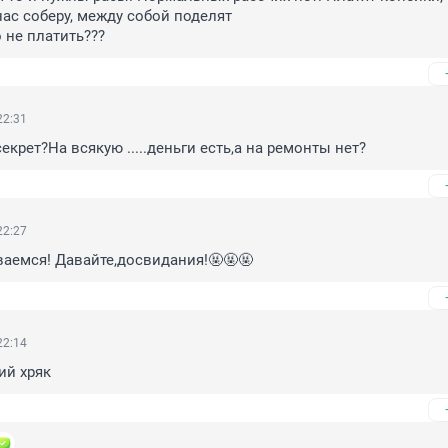
ас соберу, между собой поделят

 не платить???
22:31
екрет?На всякую .....деньги есть,а на ремонты нет?
22:27
аемся! Давайте,досвидания!🤬🤬🤬
22:14
ий хряк