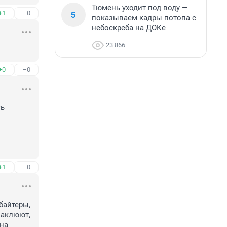
Тюмень уходит под воду —
5
+1
–0
показываем кадры потопа с
небоскреба на ДОКе
23 866
+0
–0
ь 
+1
–0
айтеры, 
паклюют, 
на 