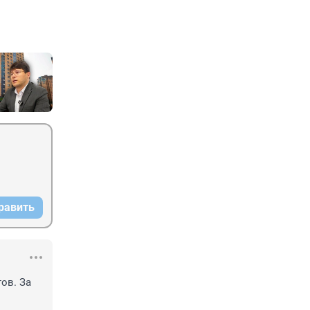
равить
в. За 