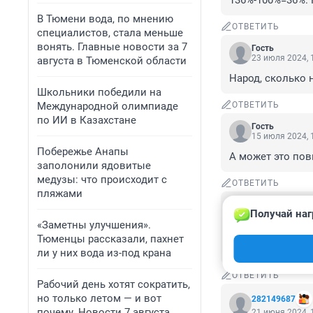
136%-100%=36%. 
В Тюмени вода, по мнению
ОТВЕТИТЬ
специалистов, стала меньше
вонять. Главные новости за 7
Гость
23 июля 2024, 
августа в Тюменской области
Народ, сколько 
Школьники победили на
Международной олимпиаде
ОТВЕТИТЬ
по ИИ в Казахстане
Гость
15 июля 2024, 
Побережье Анапы
А может это по
заполонили ядовитые
медузы: что происходит с
ОТВЕТИТЬ
пляжами
Гость
Получай наг
21 июня 2024, 
«Заметны улучшения».
Да мы квартплат
Тюменцы рассказали, пахнет
голодовку реши
ли у них вода из-под крана
ОТВЕТИТЬ
Рабочий день хотят сократить,
но только летом — и вот
282149687
почему. Новости 7 августа
21 июня 2024, 