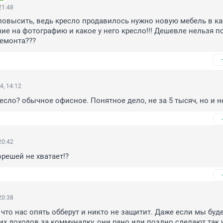
21:48
овысить, ведь кресло продавилось нужно новую мебель в каб
ие на фотографию и какое у него кресло!!! Дешевле нельзя по
ремонта???
4, 14:12
есло? обычное офисное. Понятное дело, не за 5 тысяч, но и не
20:42
орешей не хватает!?
20:38
 что нас опять обберут и никто не защитит. Даже если мы буде
их доходов за коммуналку, они рано или поздно сделают так 