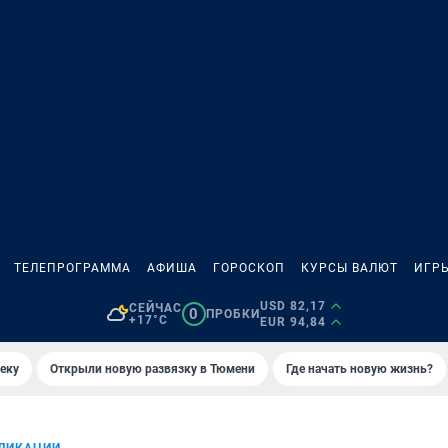
ТЕЛЕПРОГРАММА
АФИША
ГОРОСКОП
КУРСЫ ВАЛЮТ
ИГР
USD 82,17
СЕЙЧАС
0
ПРОБКИ
+17°C
EUR 94,84
еку
Открыли новую развязку в Тюмени
Где начать новую жизнь?