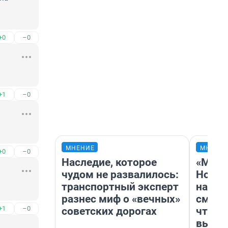
+0
–0
+1
–0
МНЕНИЕ
МНЕНИ
+0
–0
Наследие, которое
«Мы в
чудом не развалилось:
Нолан
транспортный эксперт
настр
разнес миф о «вечных»
смотр
+1
–0
советских дорогах
чтобы
выгля