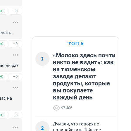
+0
–0
евать.
ТОП 5
+0
–0
«Молоко здесь почти
1
никто не видит»: как
ая дыра?
на тюменском
заводе делают
+0
–0
продукты, которые
вы покупаете
каждый день
ас на 
97 406
+0
–0
Думали, что говорят с
2
полицейским. Тайское