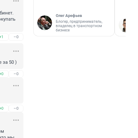
инет. 
Олег Арефьев
купать 
Блогер, предприниматель,
владелец в транспортном
бизнесе
+1
–0
 за 50 )
+0
–0
+0
–0
м 
что мы 