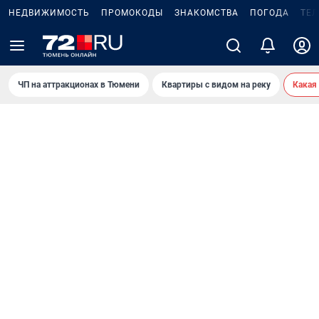
НЕДВИЖИМОСТЬ
ПРОМОКОДЫ
ЗНАКОМСТВА
ПОГОДА
ТЕ
ЧП на аттракционах в Тюмени
Квартиры с видом на реку
Какая