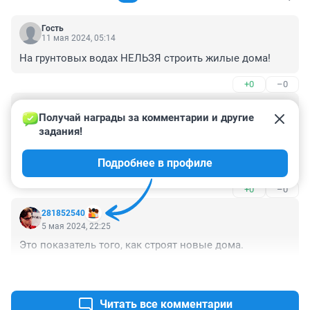
Гость
11 мая 2024, 05:14
На грунтовых водах НЕЛЬЗЯ строить жилые дома!
+0
–0
Гость
11 мая 2024, 05:12
Получай награды за комментарии и другие 
задания!
Если грунтовые воды заливают подвальное 
помещение , то со временем и разрушат фундамент 
Подробнее в профиле
этого дома , что грозит обрушением.
+0
–0
281852540
5 мая 2024, 22:25
Это показатель того, как строят новые дома.
+0
–0
Читать все комментарии