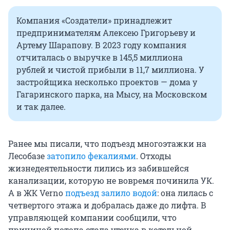
Компания «Создатели» принадлежит
предпринимателям Алексею Григорьеву и
Артему Шарапову. В 2023 году компания
отчиталась о выручке в 145,5 миллиона
рублей и чистой прибыли в 11,7 миллиона. У
застройщика несколько проектов — дома у
Гагаринского парка, на Мысу, на Московском
и так далее.
Ранее мы писали, что подъезд многоэтажки на
Лесобазе
затопило фекалиями
. Отходы
жизнедеятельности лились из забившейся
канализации, которую не вовремя починила УК.
А в ЖК Verno
подъезд залило водой
: она лилась с
четвертого этажа и добралась даже до лифта. В
управляющей компании сообщили, что
причиной потопа стала утечка в котельной.