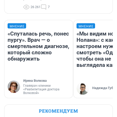
26 261
7
МНЕНИЕ
МНЕНИЕ
«Спуталась речь, понес
«Мы видим нов
пургу». Врач — о
Нолана»: с как
смертельном диагнозе,
настроем нужн
который сложно
смотреть «Оди
обнаружить
чтобы она не
выглядела как
Ирина Волкова
Главврач клиники
Надежда Губар
«Реабилитация доктора
Волковой»
РЕКОМЕНДУЕМ