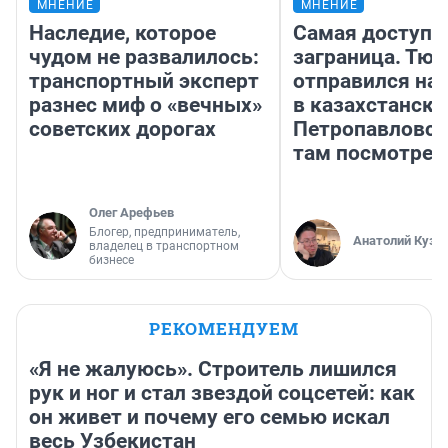
МНЕНИЕ
МНЕНИЕ
Наследие, которое
Самая доступн
чудом не развалилось:
заграница. Тю
транспортный эксперт
отправился на
разнес миф о «вечных»
в казахстански
советских дорогах
Петропавловск
там посмотрет
Олег Арефьев
Блогер, предприниматель,
Анатолий Кузн
владелец в транспортном
бизнесе
РЕКОМЕНДУЕМ
«Я не жалуюсь». Строитель лишился
рук и ног и стал звездой соцсетей: как
он живет и почему его семью искал
весь Узбекистан