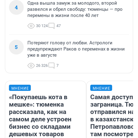
Одна вышла замуж за молодого, второй
4
развелся и обрел свободу: тюменцы — про
перемены в жизни после 40 лет
30 124
47
Потеряют голову от любви. Астрологи
5
предупреждают Раков о переменах в жизни
уже в августе
26 326
7
МНЕНИЕ
МНЕНИЕ
«Покупаешь кота в
Самая доступн
мешке»: тюменка
заграница. Тю
рассказала, как на
отправился на
самом деле устроен
в казахстански
бизнес со складами
Петропавловск
дешевых товаров
там посмотрет