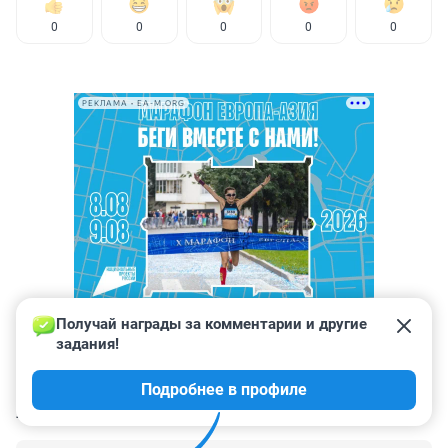
0
0
0
0
0
РЕКЛАМА • EA-M.ORG
Получай награды за комментарии и другие 
задания!
Подробнее в профиле
КОММЕНТАРИИ
18