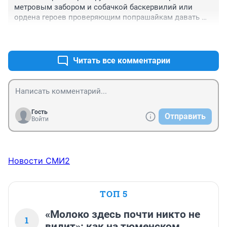
метровым забором и собачкой баскервилий или 
ордена героев проверяющим попрашайкам давать 
будите.
+0
–0
Читать все комментарии
Гость
Отправить
Войти
Новости СМИ2
ТОП 5
«Молоко здесь почти никто не
1
видит»: как на тюменском