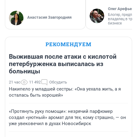
Олег Арефьев
Блогер, предпри
Анастасия Завгородняя
владелец в тра
бизнесе
РЕКОМЕНДУЕМ
Выжившая после атаки с кислотой
петербурженка выписалась из
больницы
21 час
11 492
Обсудить
Накипело у младшей сестры: «Она уехала жить, а я
осталась быть хорошей»
«Протянуть руку помощи»: незрячий парфюмер
создал «уютный» аромат для тех, кому страшно, — он
уже увековечил в духах Новосибирск