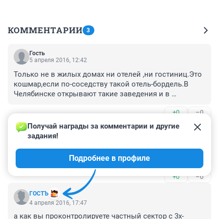
КОММЕНТАРИИ
3
Гость
5 апреля 2016, 12:42
Только не в жилых домах ни отелей ,ни гостиниц.Это 
кошмар,если по-соседству такой отель-бордель.В 
Челябинске открывают такие заведения и в 
цокольных-подвальных этажах жилых домов , и 
+0
–0
каким-то образом квартиры для инвалидов-
колясочников с пандусами администрация города 
Получай награды за комментарии и другие 
Гость
дает разрешение на продажу под часовые 
4 апреля 2016, 19:38
задания!
притоны.Хотя в городе очередь на такое 
Как говорил один мем - кошмарь меня полностью.

специализированное жилье.Горе-бизнесмены купят 
Подробнее в профиле
Частный бизнес рип.
подешевле квартиры,установят унитаз,душ и кровать 
и работают. Гостиницы,хостелы отели должны 
+0
–0
строится отдельно,но ни как в жилых домах.
ГОСТЪ
4 апреля 2016, 17:47
а как вы проконтролируете частный сектор с 3х-