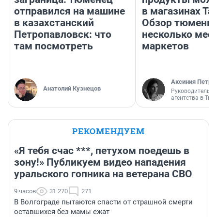
отправился на машине
в магазинах Та
в казахстанский
Обзор тюменки
Петропавловск: что
несколько мес
там посмотреть
маркетов
Аксиния Петро
Анатолий Кузнецов
Руководитель м
агентства в Тю
РЕКОМЕНДУЕМ
«Я тебя счас ***, петухом поедешь в
зону!» Публикуем видео нападения
уральского гопника на ветерана СВО
9 часов
31 270
271
В Волгограде пытаются спасти от страшной смерти
оставшихся без мамы ежат