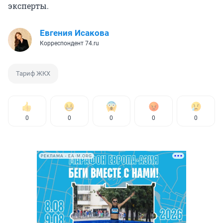
эксперты.
Евгения Исакова
Корреспондент 74.ru
Тариф ЖКХ
0
0
0
0
0
РЕКЛАМА • EA-M.ORG