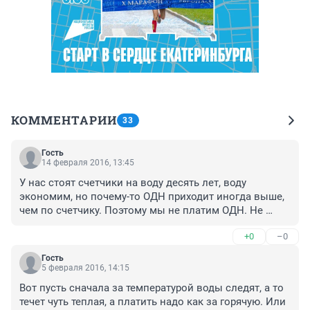
КОММЕНТАРИИ
33
Гость
14 февраля 2016, 13:45
У нас стоят счетчики на воду десять лет, воду 
экономим, но почему-то ОДН приходит иногда выше, 
чем по счетчику. Поэтому мы не платим ОДН. Не 
собираюсь платить за всех в доме, у кого нет 
+0
–0
счетчиков. А санкции в квартирах в которых нет 
счетчиков зря отменили и люди которые 
Гость
действительно экономят воду, теперь платят и за 
5 февраля 2016, 14:15
резиновые квартиры. Это неправильно.
Вот пусть сначала за температурой воды следят, а то 
течет чуть теплая, а платить надо как за горячую. Или 