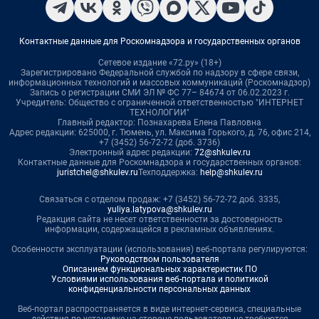
Контактные данные для Роскомнадзора и государственных органов
Сетевое издание «72.ру» (18+)
Зарегистрировано Федеральной службой по надзору в сфере связи,
информационных технологий и массовых коммуникаций (Роскомнадзор)
Запись о регистрации СМИ ЭЛ № ФС 77– 84674 от 06.02.2023 г.
Учредитель: Общество с ограниченной ответственностью "ИНТЕРНЕТ
ТЕХНОЛОГИИ"
Главный редактор: Познахарева Елена Павловна
Адрес редакции: 625000, г. Тюмень, ул. Максима Горького, д. 76, офис 214,
+7 (3452) 56-72-72 (доб. 3736)
Электронный адрес редакции:
72@shkulev.ru
Контактные данные для Роскомнадзора и государственных органов:
juristchel@shkulev.ru
Техподдержка:
help@shkulev.ru
Связаться с отделом продаж: +7 (3452) 56-72-72 доб. 3335,
yuliya.latypova@shkulev.ru
Редакция сайта не несет ответственности за достоверность
информации, содержащейся в рекламных объявлениях.
Особенности эксплуатации (использования) веб-портала регулируются:
Руководством пользователя
Описанием функциональных характеристик ПО
Условиями использования веб-портала и политикой
конфиденциальности персональных данных
Веб-портал распространяется в виде интернет-сервиса, специальные