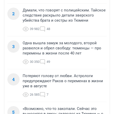
Думали, что говорят с полицейским. Тайское
2
следствие раскрыло детали зверского
убийства брата и сестры из Тюмени
39 982
48
Одна вышла замуж за молодого, второй
3
развелся и обрел свободу: тюменцы — про
перемены в жизни после 40 лет
30 350
49
Потеряют голову от любви. Астрологи
4
предупреждают Раков о переменах в жизни
уже в августе
26 585
7
«Возможно, что-то закопали. Сейчас это
5
выносится в реку»: гидролог из Тюмени — о