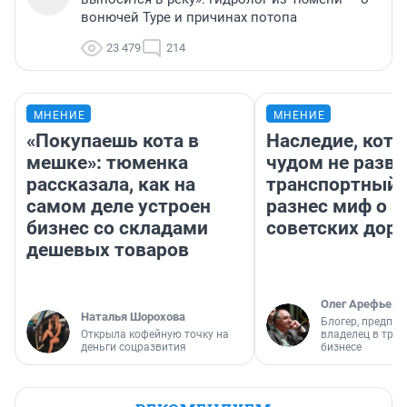
вонючей Туре и причинах потопа
23 479
214
МНЕНИЕ
МНЕНИЕ
«Покупаешь кота в
Наследие, кото
мешке»: тюменка
чудом не разва
рассказала, как на
транспортный 
самом деле устроен
разнес миф о 
бизнес со складами
советских доро
дешевых товаров
Олег Арефьев
Наталья Шорохова
Блогер, предпри
Открыла кофейную точку на
владелец в тра
деньги соцразвития
бизнесе