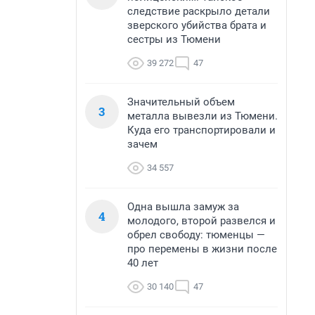
следствие раскрыло детали
зверского убийства брата и
сестры из Тюмени
39 272
47
Значительный объем
3
металла вывезли из Тюмени.
Куда его транспортировали и
зачем
34 557
Одна вышла замуж за
4
молодого, второй развелся и
обрел свободу: тюменцы —
про перемены в жизни после
40 лет
30 140
47