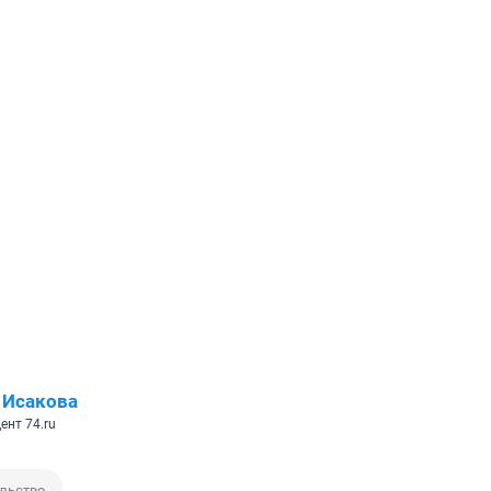
 Исакова
ент 74.ru
льство