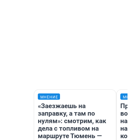
МНЕНИЕ
МНЕНИ
«Заезжаешь на
Прода
заправку, а там по
возьм
нулям»: смотрим, как
нам г
дела с топливом на
налог
маршруте Тюмень —
косне