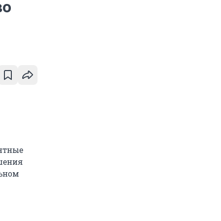
во
онтные
ешения
льном