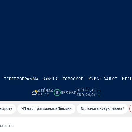
ТЕЛЕПРОГРАММА
АФИША
ГОРОСКОП
КУРСЫ ВАЛЮТ
ИГР
USD 81,41
СЕЙЧАС
0
ПРОБКИ
+11°C
EUR 94,06
на реку
ЧП на аттракционах в Тюмени
Где начать новую жизнь?
МОСТЬ