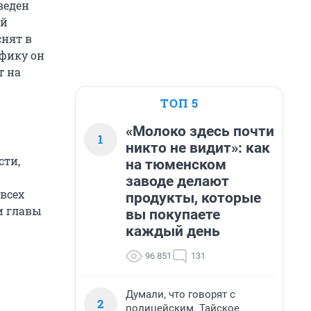
веден
ей
снят в
афику он
т на
ТОП 5
«Молоко здесь почти
1
никто не видит»: как
сти,
на тюменском
заводе делают
всех
продукты, которые
и главы
вы покупаете
каждый день
96 851
131
Думали, что говорят с
2
полицейским. Тайское