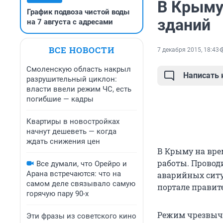
В Крыму
График подвоза чистой воды
зданий
на 7 августа с адресами
ВСЕ НОВОСТИ
7 декабря 2015, 18:43
Смоленскую область накрыл
Написать
разрушительный циклон:
власти ввели режим ЧС, есть
погибшие — кадры
Квартиры в новостройках
начнут дешеветь — когда
ждать снижения цен
В Крыму на вре
работы. Провод
Все думали, что Орейро и
Арана встречаются: что на
аварийных ситу
самом деле связывало самую
портале правит
горячую пару 90-х
Режим чрезвыча
Эти фразы из советского кино