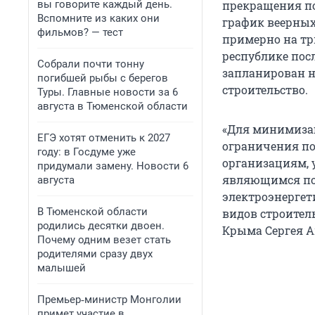
вы говорите каждый день.
прекращения по
Вспомните из каких они
график веерных
фильмов? — тест
примерно на тр
республике посл
Собрали почти тонну
запланирован на
погибшей рыбы с берегов
строительство.
Туры. Главные новости за 6
августа в Тюменской области
«Для минимизац
ЕГЭ хотят отменить к 2027
ограничения по
году: в Госдуме уже
организациям, 
придумали замену. Новости 6
являющимся по
августа
электроэнергет
В Тюменской области
видов строител
родились десятки двоен.
Крыма Сергея А
Почему одним везет стать
родителями сразу двух
малышей
Премьер‑министр Монголии
примет участие в