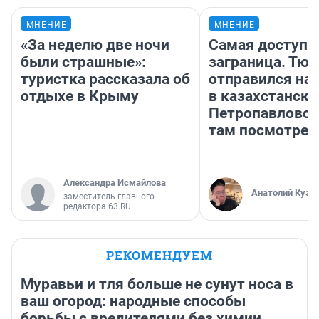
МНЕНИЕ
МНЕНИЕ
«За неделю две ночи
Самая доступн
были страшные»:
заграница. Тю
туристка рассказала об
отправился на
отдыхе в Крыму
в казахстански
Петропавловск
там посмотрет
Александра Исмайлова
Анатолий Кузн
заместитель главного
редактора 63.RU
РЕКОМЕНДУЕМ
Муравьи и тля больше не сунут носа в
ваш огород: народные способы
борьбы с вредителями без химии