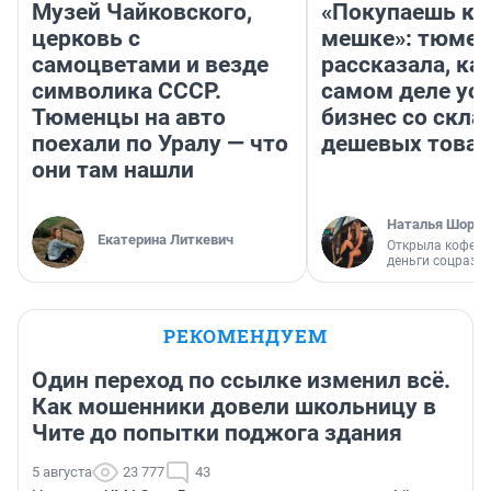
Музей Чайковского,
«Покупаешь ко
церковь с
мешке»: тюмен
самоцветами и везде
рассказала, как
символика СССР.
самом деле ус
Тюменцы на авто
бизнес со скл
поехали по Уралу — что
дешевых това
они там нашли
Наталья Шорох
Екатерина Литкевич
Открыла кофейн
деньги соцразв
РЕКОМЕНДУЕМ
Один переход по ссылке изменил всё.
Как мошенники довели школьницу в
Чите до попытки поджога здания
5 августа
23 777
43