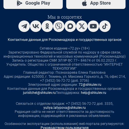
Google Play
App Store
Мы в соцсетях
Контактные данные для Роскомнадзора и государственных органов
Сетевое издание «72.ру» (18+)
Зарегистрировано Федеральной службой по надзору в сфере связи,
информационных технологий и массовых коммуникаций (Роскомнадзор)
Запись о регистрации СМИ ЭЛ № ФС 77– 84674 от 06.02.2023 г.
Учредитель: Общество с ограниченной ответственностью "ИНТЕРНЕТ
ТЕХНОЛОГИИ"
Главный редактор: Познахарева Елена Павловна
Адрес редакции: 625000, г. Тюмень, ул. Максима Горького, д. 76, офис 214,
+7 (3452) 56-72-72 (доб. 3736)
Электронный адрес редакции:
72@shkulev.ru
Контактные данные для Роскомнадзора и государственных органов:
juristchel@shkulev.ru
Техподдержка:
help@shkulev.ru
Связаться с отделом продаж: +7 (3452) 56-72-72 доб. 3335,
yuliya.latypova@shkulev.ru
Редакция сайта не несет ответственности за достоверность
информации, содержащейся в рекламных объявлениях.
Особенности эксплуатации (использования) веб-портала регулируются:
Руководством пользователя