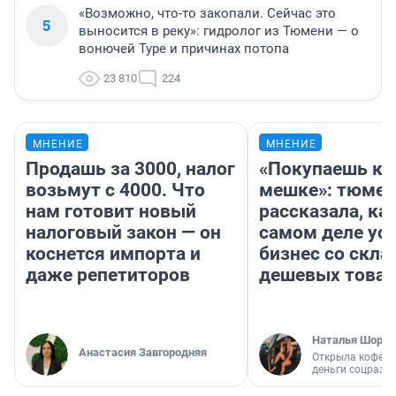
«Возможно, что-то закопали. Сейчас это
5
выносится в реку»: гидролог из Тюмени — о
вонючей Туре и причинах потопа
23 810
224
МНЕНИЕ
МНЕНИЕ
Продашь за 3000, налог
«Покупаешь ко
возьмут с 4000. Что
мешке»: тюмен
нам готовит новый
рассказала, как
налоговый закон — он
самом деле ус
коснется импорта и
бизнес со скл
даже репетиторов
дешевых това
Наталья Шорох
Анастасия Завгородняя
Открыла кофейн
деньги соцразв