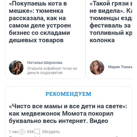
«Покупаешь кота в
«Такой грязи в
мешке»: тюменка
не видела». Ка
рассказала, как на
тюменцы ездил
самом деле устроен
фестиваль за 9
бизнес со складами
топливный кри
дешевых товаров
колонка
Наталья Шорохова
Мария Токмако
Открыла кофейную точку на
деньги соцразвития
РЕКОМЕНДУЕМ
«Чисто все мамы и все дети на свете»:
как медвежонок Момота покорил
буквально весь интернет. Видео
1 час
654
Обсудить