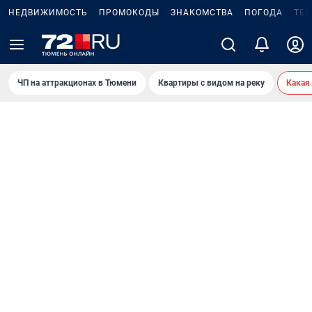
НЕДВИЖИМОСТЬ
ПРОМОКОДЫ
ЗНАКОМСТВА
ПОГОДА
ТЕ
ЧП на аттракционах в Тюмени
Квартиры с видом на реку
Какая