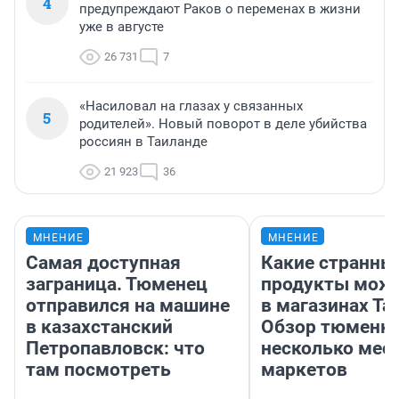
4
предупреждают Раков о переменах в жизни
уже в августе
26 731
7
«Насиловал на глазах у связанных
5
родителей». Новый поворот в деле убийства
россиян в Таиланде
21 923
36
МНЕНИЕ
МНЕНИЕ
Самая доступная
Какие странны
заграница. Тюменец
продукты можн
отправился на машине
в магазинах Та
в казахстанский
Обзор тюменки
Петропавловск: что
несколько мес
там посмотреть
маркетов