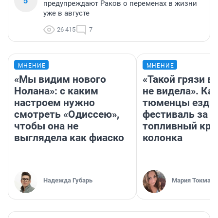
5
предупреждают Раков о переменах в жизни
уже в августе
26 415
7
МНЕНИЕ
МНЕНИЕ
«Мы видим нового
«Такой грязи в
Нолана»: с каким
не видела». Ка
настроем нужно
тюменцы ездил
смотреть «Одиссею»,
фестиваль за 9
чтобы она не
топливный кри
выглядела как фиаско
колонка
Надежда Губарь
Мария Токмако