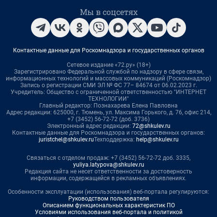
Мы в соцсетях
Контактные данные для Роскомнадзора и государственных органов
Сетевое издание «72.ру» (18+)
Зарегистрировано Федеральной службой по надзору в сфере связи,
информационных технологий и массовых коммуникаций (Роскомнадзор)
Запись о регистрации СМИ ЭЛ № ФС 77– 84674 от 06.02.2023 г.
Учредитель: Общество с ограниченной ответственностью "ИНТЕРНЕТ
ТЕХНОЛОГИИ"
Главный редактор: Познахарева Елена Павловна
Адрес редакции: 625000, г. Тюмень, ул. Максима Горького, д. 76, офис 214,
+7 (3452) 56-72-72 (доб. 3736)
Электронный адрес редакции:
72@shkulev.ru
Контактные данные для Роскомнадзора и государственных органов:
juristchel@shkulev.ru
Техподдержка:
help@shkulev.ru
Связаться с отделом продаж: +7 (3452) 56-72-72 доб. 3335,
yuliya.latypova@shkulev.ru
Редакция сайта не несет ответственности за достоверность
информации, содержащейся в рекламных объявлениях.
Особенности эксплуатации (использования) веб-портала регулируются:
Руководством пользователя
Описанием функциональных характеристик ПО
Условиями использования веб-портала и политикой