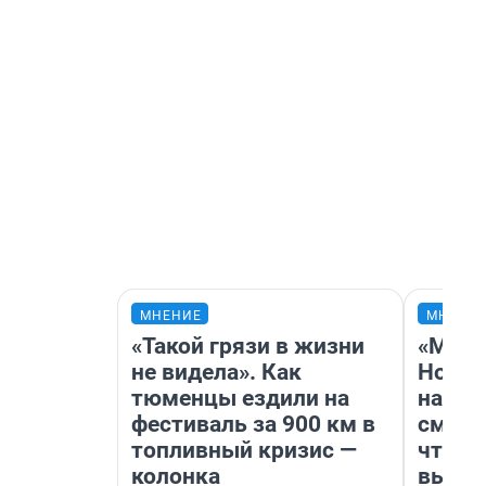
МНЕНИЕ
МНЕНИ
«Такой грязи в жизни
«Мы в
не видела». Как
Нолан
тюменцы ездили на
настр
фестиваль за 900 км в
смотр
топливный кризис —
чтобы
колонка
выгля