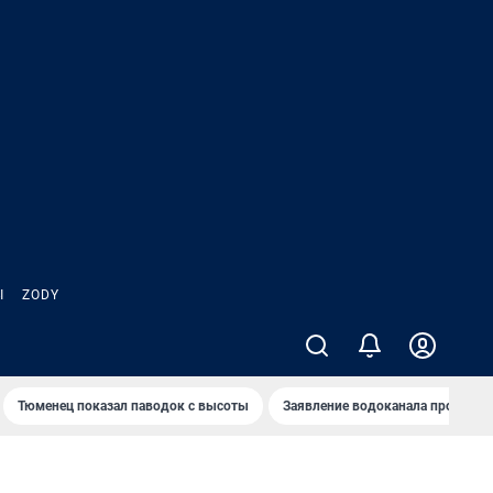
Ы
ZODY
Тюменец показал паводок с высоты
Заявление водоканала про запа