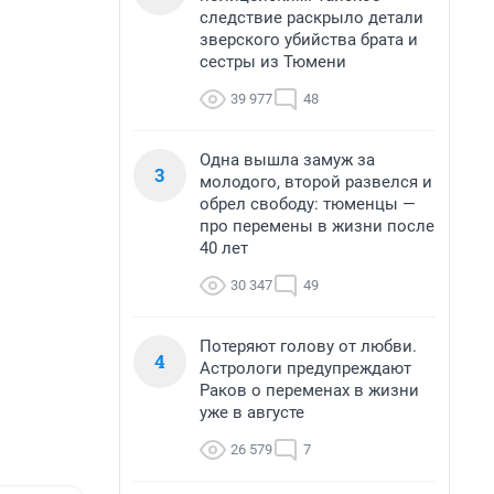
следствие раскрыло детали
зверского убийства брата и
сестры из Тюмени
39 977
48
Одна вышла замуж за
3
молодого, второй развелся и
обрел свободу: тюменцы —
про перемены в жизни после
40 лет
30 347
49
Потеряют голову от любви.
4
Астрологи предупреждают
Раков о переменах в жизни
уже в августе
26 579
7