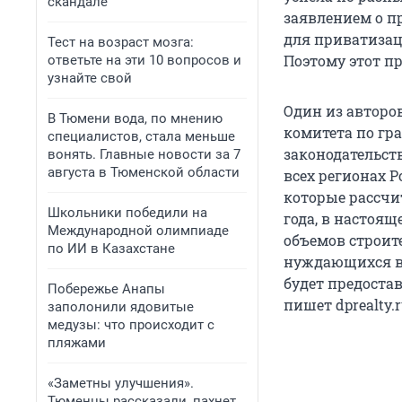
скандале
заявлением о п
для приватизац
Тест на возраст мозга:
Поэтому этот пр
ответьте на эти 10 вопросов и
узнайте свой
Один из авторо
В Тюмени вода, по мнению
комитета по гр
специалистов, стала меньше
законодательств
вонять. Главные новости за 7
августа в Тюменской области
всех регионах Р
которые рассчи
Школьники победили на
года, в настоящ
Международной олимпиаде
объемов строите
по ИИ в Казахстане
нуждающихся в 
будет предоста
Побережье Анапы
пишет dprealty.r
заполонили ядовитые
медузы: что происходит с
пляжами
«Заметны улучшения».
Тюменцы рассказали, пахнет