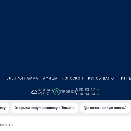
ТЕЛЕПРОГРАММА
АФИША
ГОРОСКОП
КУРСЫ ВАЛЮТ
ИГР
USD 82,17
СЕЙЧАС
0
ПРОБКИ
+17°C
EUR 94,84
еку
Открыли новую развязку в Тюмени
Где начать новую жизнь?
МОСТЬ