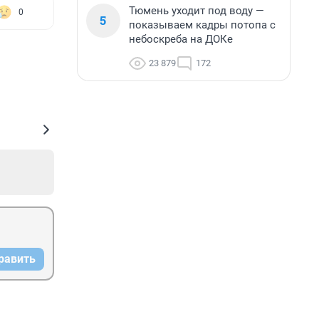
Тюмень уходит под воду —
0
5
показываем кадры потопа с
небоскреба на ДОКе
23 879
172
равить