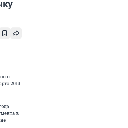
чку
он о
арта 2013
года
умента в
 не