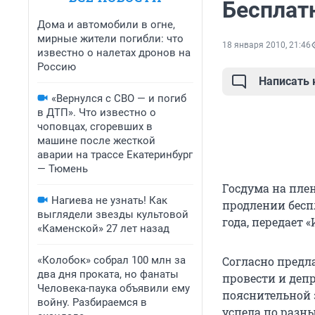
Бесплат
Дома и автомобили в огне,
мирные жители погибли: что
18 января 2010, 21:46
известно о налетах дронов на
Россию
Написать
«Вернулся с СВО — и погиб
в ДТП». Что известно о
чоповцах, сгоревших в
машине после жесткой
аварии на трассе Екатеринбург
— Тюмень
Госдума на пле
Нагиева не узнать! Как
продлении беспл
выглядели звезды культовой
года, передает
«Каменской» 27 лет назад
«Колобок» собрал 100 млн за
Согласно предл
два дня проката, но фанаты
провести и деп
Человека-паука объявили ему
пояснительной 
войну. Разбираемся в
успела по разн