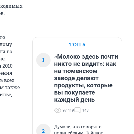
обходимых
в.
го
ТОП 5
ьному
ти во
«Молоко здесь почти
не,
1
никто не видит»: как
 2010
на тюменском
дения
заводе делают
ь всех
продукты, которые
им также
вы покупаете
илье,
каждый день
97 419
143
Думали, что говорят с
2
полицейским. Тайское