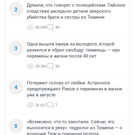
Думали, что говорят с полицейским. Тайское
2
следствие раскрыло детали зверского
убийства брата и сестры из Тюмени
40 059
49
Одна вышла замуж за молодого, второй
3
развелся и обрел свободу: тюменцы — про
перемены в жизни после 40 лет
30 393
50
Потеряют голову от любви. Астрологи
4
предупреждают Раков о переменах в жизни
уже в августе
26 627
7
«Возможно, что-то закопали. Сейчас это
5
выносится в реку»: гидролог из Тюмени — о
вонючей Туре и причинах потопа