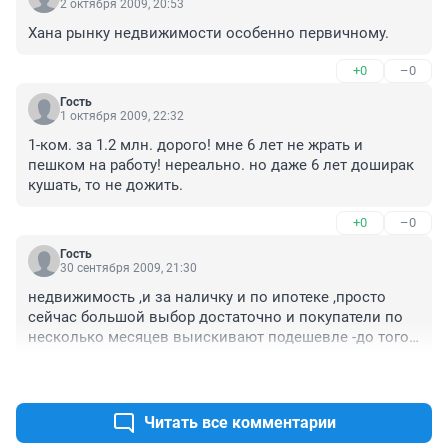
2 октября 2009, 20:53
Хана рынку недвижимости особенно первичному.
+0
–0
Гость
1 октября 2009, 22:32
1-ком. за 1.2 млн. дорого! мне 6 лет не жрать и 
пешком на работу! нереально. но даже 6 лет доширак 
кушать, то не дожить.
+0
–0
Гость
30 сентября 2009, 21:30
недвижимость ,и за наличку и по ипотеке ,просто 
сейчас большой выбор достаточно и покупатели по 
несколько месяцев выискивают подешевле -до того, 
что забвают ,что и где смотрели,потому что в 
+0
–0
большинстве случаев сами не знают ,что хотят ,и не 
разбираються в ликвидности жилья ,не понимают на 
что надо обращать внимание в первую очередь,чтоб 
Читать все комментарии
потом не сидеть без воды ,например ,и т.д.-это по 