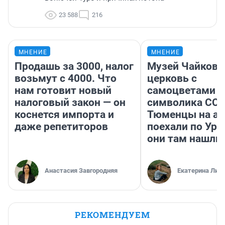
23 588
216
МНЕНИЕ
МНЕНИЕ
Продашь за 3000, налог
Музей Чайковс
возьмут с 4000. Что
церковь с
нам готовит новый
самоцветами и
налоговый закон — он
символика ССС
коснется импорта и
Тюменцы на ав
даже репетиторов
поехали по Ура
они там нашли
Анастасия Завгородняя
Екатерина Лит
РЕКОМЕНДУЕМ