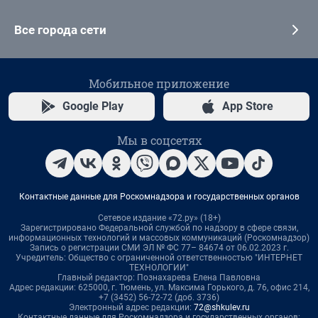
Все города сети
Мобильное приложение
Google Play
App Store
Мы в соцсетях
Контактные данные для Роскомнадзора и государственных органов
Сетевое издание «72.ру» (18+)
Зарегистрировано Федеральной службой по надзору в сфере связи,
информационных технологий и массовых коммуникаций (Роскомнадзор)
Запись о регистрации СМИ ЭЛ № ФС 77– 84674 от 06.02.2023 г.
Учредитель: Общество с ограниченной ответственностью "ИНТЕРНЕТ
ТЕХНОЛОГИИ"
Главный редактор: Познахарева Елена Павловна
Адрес редакции: 625000, г. Тюмень, ул. Максима Горького, д. 76, офис 214,
+7 (3452) 56-72-72 (доб. 3736)
Электронный адрес редакции:
72@shkulev.ru
Контактные данные для Роскомнадзора и государственных органов: