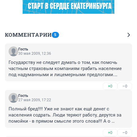
КОММЕНТАРИИ
5
Гость
30 мая 2009, 12:36
Государству не следует думать о том, как помочь 
частным страховым компаниям грабить население 
под надуманными и лицемерными предлогами.

Необходимо для начала заставить страховщиков 
+0
–0
платить весь объём законодательно установленных 
налогов с тех гигантских сумм, собранных 
Гость
страховщиками по ОСАГО - в этом случае 
27 мая 2009, 17:22
поступления в бюджет будут значительно выше, чем 
Полный бред!!!! Уже не знают как ещё денег с 
от новых поборов населения.
населения содрать. Люди теряют работу, дерутся за 
помойки - в прямом смысле этого слова!!! А о 
пенсионерах они подумали? У нас в стране 10 % 
+0
–0
населения владеют 90 % денежной массы, вот пусть 