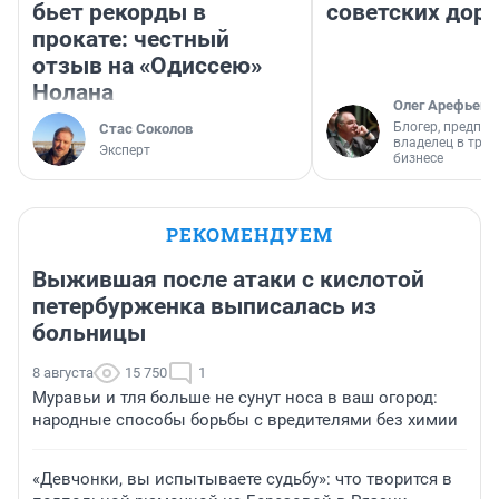
бьет рекорды в
советских доро
прокате: честный
отзыв на «Одиссею»
Нолана
Олег Арефьев
Блогер, предпри
Стас Соколов
владелец в тра
Эксперт
бизнесе
РЕКОМЕНДУЕМ
Выжившая после атаки с кислотой
петербурженка выписалась из
больницы
8 августа
15 750
1
Муравьи и тля больше не сунут носа в ваш огород:
народные способы борьбы с вредителями без химии
«Девчонки, вы испытываете судьбу»: что творится в