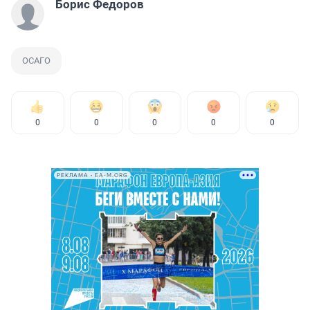
Борис Федоров
ОСАГО
0
0
0
0
0
РЕКЛАМА • EA-M.ORG