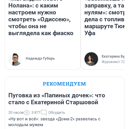
Нолана»: с каким
заправку, а там
настроем нужно
нулям»: смотри
смотреть «Одиссею»,
дела с топливо
чтобы она не
маршруте Тюм
выглядела как фиаско
Уфа
Екатерина Бур
Надежда Губарь
Журналист 72.R
РЕКОМЕНДУЕМ
Пуговка из «Папиных дочек»: что
стало с Екатериной Старшовой
20 часов
3 877
Обсудить
«Ну вот и всё»: звезда «Дома-2» развелась с
молодым мужем