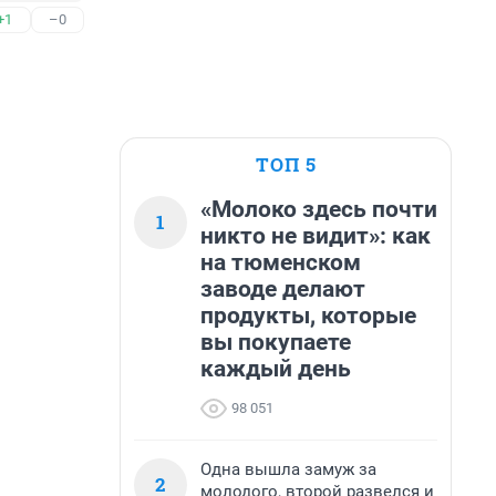
+1
–0
ТОП 5
«Молоко здесь почти
1
никто не видит»: как
на тюменском
заводе делают
продукты, которые
вы покупаете
каждый день
98 051
Одна вышла замуж за
2
молодого, второй развелся и