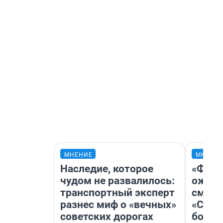
МНЕНИЕ
МНЕНИ
Наследие, которое
«Фина
чудом не развалилось:
ожида
транспортный эксперт
смотр
разнес миф о «вечных»
«Стар
советских дорогах
больш