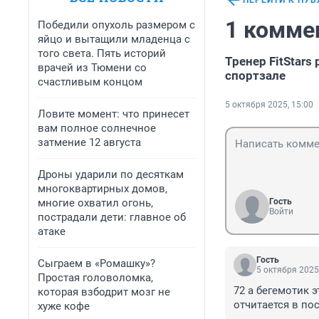
ПЕРЕЙТИ К ПУ
1 комме
Победили опухоль размером с
яйцо и вытащили младенца с
того света. Пять историй
Тренер FitStars
врачей из Тюмени со
спортзале
счастливым концом
5 октября 2025, 15:00
Ловите момент: что принесет
вам полное солнечное
затмение 12 августа
Дроны ударили по десяткам
многоквартирных домов,
многие охватил огонь,
Гость
Войти
пострадали дети: главное об
атаке
Гость
Сыграем в «Ромашку»?
5 октября 2025
Простая головоломка,
72 а бегемотик э
которая взбодрит мозг не
отчитается в пос
хуже кофе