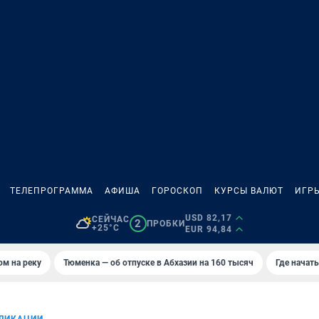
ТЕЛЕПРОГРАММА
АФИША
ГОРОСКОП
КУРСЫ ВАЛЮТ
ИГР
USD 82,17
СЕЙЧАС
2
ПРОБКИ
+25°C
EUR 94,84
ом на реку
Тюменка — об отпуске в Абхазии на 160 тысяч
Где начат