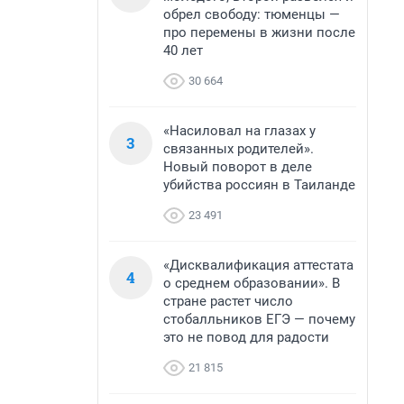
обрел свободу: тюменцы —
про перемены в жизни после
40 лет
30 664
«Насиловал на глазах у
3
связанных родителей».
Новый поворот в деле
убийства россиян в Таиланде
23 491
«Дисквалификация аттестата
4
о среднем образовании». В
стране растет число
стобалльников ЕГЭ — почему
это не повод для радости
21 815