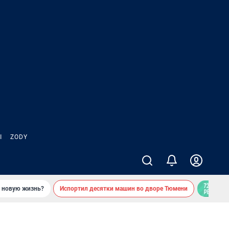
Ы
ZODY
ь новую жизнь?
Испортил десятки машин во дворе Тюмени